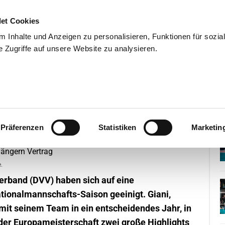
et Cookies
 Inhalte und Anzeigen zu personalisieren, Funktionen für sozia
 Zugriffe auf unsere Website zu analysieren.
END
WISSENSCHAFT
SERVIC
ni und DVV verlängern Vertrag
Präferenzen
Statistiken
Marketin
.
erband (DVV) haben sich auf eine
ionalmannschafts-Saison geeinigt. Giani,
mit seinem Team in ein entscheidendes Jahr, in
der Europameisterschaft zwei große Highlights