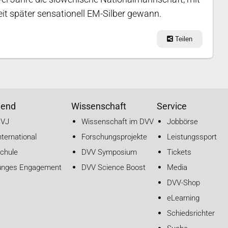
it später sensationell EM-Silber gewann.
Teilen
gend
Wissenschaft
Service
DVJ
Wissenschaft im DVV
Jobbörse
nternational
Forschungsprojekte
Leistungssport
chule
DVV Symposium
Tickets
unges Engagement
DVV Science Boost
Media
DVV-Shop
eLearning
Schiedsrichter