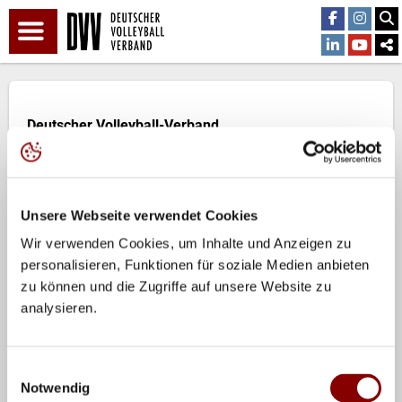
Deutscher Volleyball-Verband
Otto-Fleck-Schneise 8
60528 Frankfurt/Main
E-Mail:
info@volleyball-verband.de
Unsere Webseite verwendet Cookies
Wir verwenden Cookies, um Inhalte und Anzeigen zu
personalisieren, Funktionen für soziale Medien anbieten
zu können und die Zugriffe auf unsere Website zu
analysieren.
Einwilligungsauswahl
Notwendig