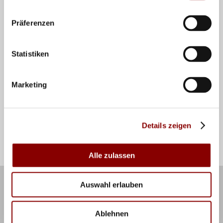
Präferenzen
ANSPRECHPARTNER
Statistiken
Geschäftsstelle
Deutsche Volleyball Jugend
Marketing
Landesverbände
Volleyball Bundesliga
Details zeigen
Anfahrt
Alle zulassen
Kontakt
Impressum
Auswahl erlauben
Newsletter
RSS Feed
Datenschutz
Ablehnen