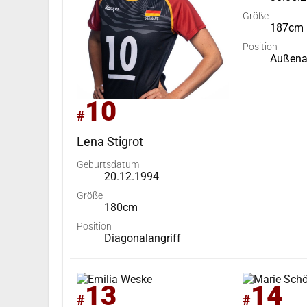
Größe
187cm
Position
Außena
10
#
Lena Stigrot
Geburtsdatum
20.12.1994
Größe
180cm
Position
Diagonalangriff
13
14
#
#