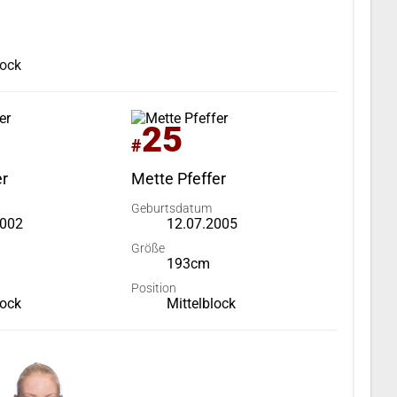
lock
25
#
er
Mette Pfeffer
Geburtsdatum
2002
12.07.2005
Größe
193cm
Position
lock
Mittelblock