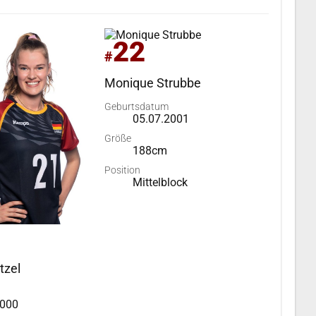
22
#
Monique Strubbe
Geburtsdatum
05.07.2001
Größe
188cm
Position
Mittelblock
tzel
2000