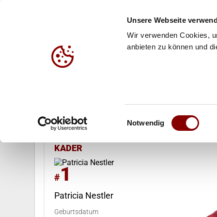
Unsere Webseite verwend
Wir verwenden Cookies, um
anbieten zu können und die
HALLE
BEACH
JUG
Nationalmannschaften
Vereinswet
Einwilligungsauswahl
Notwendig
KADER
1
#
Patricia Nestler
Geburtsdatum