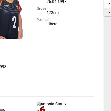
26.04.1997
Größe
173cm
Position
Libera
1998
6