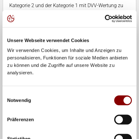
Kategorie 2 und der Kategorie 1 mit DVV-Wertung zu
veranstalten. Bei Turnieren der Kategorie 1+ und
Kategorie 1 werden DVV-Ranglistenpunkte bis Platz 17
vergeben, bei Turnieren der Kategorie 2 für die ersten
sieben Plätze.
Unsere Webseite verwendet Cookies
Wir verwenden Cookies, um Inhalte und Anzeigen zu
Unter den Links zu den Landesverbänden findet ihr die
personalisieren, Funktionen für soziale Medien anbieten
Turniere der einzelnen Regionen.
zu können und die Zugriffe auf unsere Website zu
analysieren.
Teilen
Einwilligungsauswahl
Notwendig
BEACH-TURNIERE DER LANDESVERBÄNDE
Bayerischer Volleyball-Verband
Präferenzen
Volleyball-Verband Berlin
Statistiken