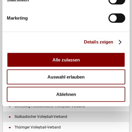
Brandenburgischer Volleyball-Verband
Hamburger Volleyball-Verband
Marketing
Hessischer Volleyball-Verband
Volleyballverband Mecklenburg-Vorpommern
Details zeigen
Nordbadischer Volleyball-Verband
Nordwestdeutscher Volleyball-Verband
Alle zulassen
Volleyball-Verband Rheinland-Pfalz
Saarländischer Volleyballverband
Auswahl erlauben
Sächsischer Sportverband Volleyball
Ablehnen
Volleyball-Verband Sachsen-Anhalt
Schleswig-Holsteinischer Volleyball-Verband
Südbadischer Volleyball-Verband
Thüringer Volleyball-Verband