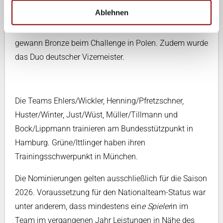
Games und bei der GBT in Berlin. Lui Wüst holte mit
Ablehnen
Paul Henning zwei Siege auf der GBT, erreichte das
Viertelfinale beim Elite in Mexiko und Kanada und
gewann Bronze beim Challenge in Polen. Zudem wurde
das Duo deutscher Vizemeister.
Die Teams Ehlers/Wickler, Henning/Pfretzschner,
Huster/Winter, Just/Wüst, Müller/Tillmann und
Bock/Lippmann trainieren am Bundesstützpunkt in
Hamburg. Grüne/Ittlinger haben ihren
Trainingsschwerpunkt in München.
Die Nominierungen gelten ausschließlich für die Saison
2026. Voraussetzung für den Nationalteam-Status war
unter anderem, dass mindestens ein
e Spieler
in im
Team im vergangenen Jahr Leistungen in Nähe des