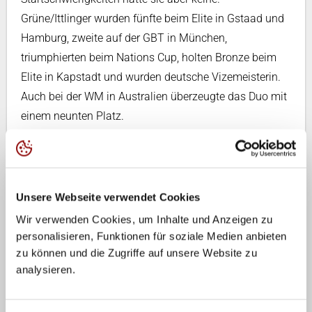
Grüne/Ittlinger wurden fünfte beim Elite in Gstaad und
Hamburg, zweite auf der GBT in München,
triumphierten beim Nations Cup, holten Bronze beim
Elite in Kapstadt und wurden deutsche Vizemeisterin.
Auch bei der WM in Australien überzeugte das Duo mit
einem neunten Platz.
Paul Henning / Lukas Pfretzschner
Henning/Pfretzschner gehen als neu formiertes Team
in die Saison 2026. Lukas Pfretzschner spielte die
Unsere Webseite verwendet Cookies
letzten zwei Jahre mit Sven Winter zusammen. Das
Wir verwenden Cookies, um Inhalte und Anzeigen zu
Duo krönte sich 2025 zum Deutschen Meister und
personalisieren, Funktionen für soziale Medien anbieten
zu können und die Zugriffe auf unsere Website zu
schied bei der WM nur knapp im Viertelfinale aus. Paul
analysieren.
Henning holte mit Lui Wüst zwei Siege auf der GBT,
erreichte das Viertelfinale beim Elite in Mexiko und
Kanada und gewann Bronze beim Challenge in Polen.