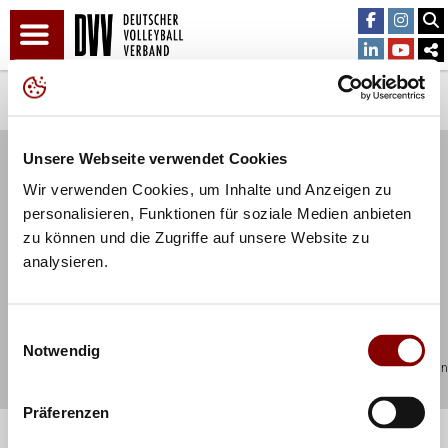
Unsere Webseite verwendet Cookies
Kontakt
Impressum
Newsletter
RSS Feed
Wir verwenden Cookies, um Inhalte und Anzeigen zu
Datenschutz
personalisieren, Funktionen für soziale Medien anbieten
zu können und die Zugriffe auf unsere Website zu
analysieren.
Einwilligungsauswahl
Notwendig
© 2026 Deutscher Volleyball-Verband Otto-Fleck-Schneise 8 60528 Frankfurt/Main
info@volleyball-verband.de
Präferenzen