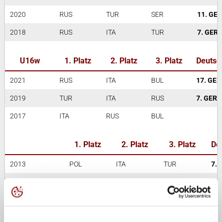
2020
RUS
TUR
SER
11. GER
2018
RUS
ITA
TUR
7. GER
U16w
1. Platz
2. Platz
3. Platz
Deutsc
2021
RUS
ITA
BUL
17. GER
2019
TUR
ITA
RUS
7. GER
2017
ITA
RUS
BUL
1. Platz
2. Platz
3. Platz
De
2013
POL
ITA
TUR
7. 
2012
TUR
SER
ITA
5. 
2011
TUR
ITA
SRB
4. 
2010
ITA
SER
CZE
4. 