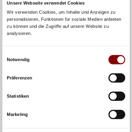
Unsere Webseite verwendet Cookies
2009
BEL
SRB
ITA
6. 
Wir verwenden Cookies, um Inhalte und Anzeigen zu
2008
ITA
RUS
TUR
5. 
personalisieren, Funktionen für soziale Medien anbieten
zu können und die Zugriffe auf unsere Website zu
2007
GER
SRB
ITA
1. 
analysieren.
2006
ITA
CRO
UKR
Einwilligungsauswahl
Notwendig
2005
UKR
ITA
RUS
5. 
2004
ITA
SCG
RUS
7. 
Präferenzen
2003
RUS
POL
ITA
4. 
2002
POL
UKR
BLR
8. 
Statistiken
2001
ITA
POL
BLR
4. 
2000
CZE
ITA
POL
5. 
Marketing
1999
POL
NED
RUS
6. 