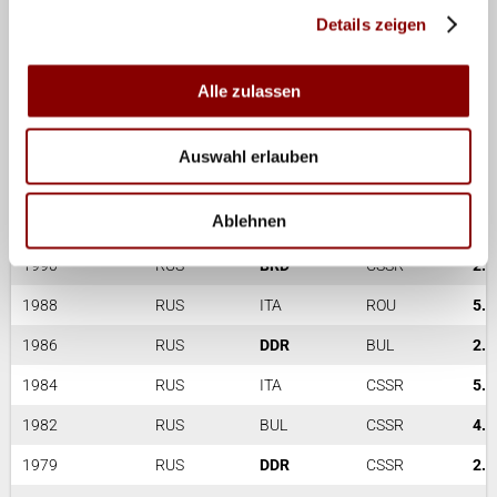
1998
ITA
RUS
CZE
11.
Details zeigen
1997
RUS
CRO
POL
1996
ITA
RUS
POL
9.
Alle zulassen
1995
ITA
RUS
SVK
Auswahl erlauben
1994
RUS
ITA
GER
3. 
Ablehnen
1992
RUS
CSSR
ITA
7. 
1990
RUS
BRD
CSSR
2. 
1988
RUS
ITA
ROU
5
1986
RUS
DDR
BUL
2. 
1984
RUS
ITA
CSSR
5
1982
RUS
BUL
CSSR
4
1979
RUS
DDR
CSSR
2. 