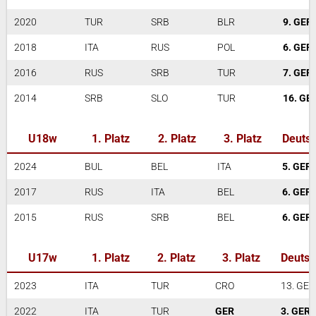
2020
TUR
SRB
BLR
9. GER
2018
ITA
RUS
POL
6. GER
2016
RUS
SRB
TUR
7. GER
2014
SRB
SLO
TUR
16. GE
U18w
1. Platz
2. Platz
3. Platz
Deuts
2024
BUL
BEL
ITA
5. GER
2017
RUS
ITA
BEL
6. GER
2015
RUS
SRB
BEL
6. GER
U17w
1. Platz
2. Platz
3. Platz
Deutsc
2023
ITA
TUR
CRO
13. GER
2022
ITA
TUR
GER
3. GER