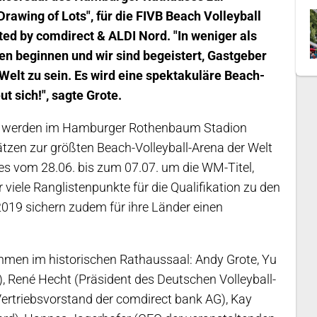
awing of Lots", für die FIVB Beach Volleyball
d by comdirect & ALDI Nord. "In weniger als
n beginnen und wir sind begeistert, Gastgeber
Welt zu sein. Es wird eine spektakuläre Beach-
t sich!", sagte Grote.
ten werden im Hamburger Rothenbaum Stadion
tzen zur größten Beach-Volleyball-Arena der Welt
es vom 28.06. bis zum 07.07. um die WM-Titel,
 viele Ranglistenpunkte für die Qualifikation zu den
019 sichern zudem für ihre Länder einen
hmen im historischen Rathaussaal: Andy Grote, Yu
), René Hecht (Präsident des Deutschen Volleyball-
ertriebsvorstand der comdirect bank AG), Kay