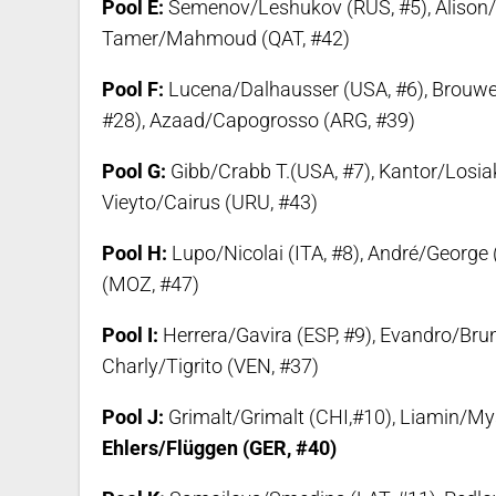
Pool E:
Semenov/Leshukov (RUS, #5), Alison/Ál
Tamer/Mahmoud (QAT, #42)
Pool F:
Lucena/Dalhausser (USA, #6), Brouw
#28), Azaad/Capogrosso (ARG, #39)
Pool G:
Gibb/Crabb T.(USA, #7), Kantor/Losia
Vieyto/Cairus (URU, #43)
Pool H:
Lupo/Nicolai (ITA, #8), André/George 
(MOZ, #47)
Pool I:
Herrera/Gavira (ESP, #9), Evandro/Bru
Charly/Tigrito (VEN, #37)
Pool J:
Grimalt/Grimalt (CHI,#10), Liamin/Mys
Ehlers/Flüggen (GER, #40)