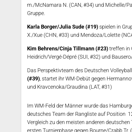
m./McNamara N. (CAN, #34) und Michelle/Pati 
Gruppe.
Karla Borger/Julia Sude (#19)
spielen in Gru
X./Xue (CHN, #33) und Mendoza/Lolette (NCA
Kim Behrens/Cinja Tillmann (#23)
treffen in
Heidrich/Vergé-Dépré (SUI, #32) und Bausero/
Das Perspektivteam des Deutschen Volleybal
(#39)
, startet ihr WM-Debüt gegen Hermannov
und Kravcenoka/Graudina (LAT, #31)
Im WM-Feld der Männer wurde das Hamburg
deutsches Team der Rangliste auf Position 12
Vergleich zu den meisten anderen deutschen T
ersten Turnierphase gegen Bourne/Crabb Tr. (U