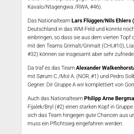
Kavalo/Ntagengwa /RWA, #46).
Das Nationalteam
Lars Flüggen/Nils Ehlers 
Deutschland in das WM-Feld und konnte noc
einbringen, so dass sie aus dem vierten Topf
mit den Teams Grimalt/Grimalt (CHI,#10), Li
#32) können sie insgesamt aber sehr zufriede
Da traf es das Team
Alexander Walkenhorst/
mit Sørum C./Mol A. (NOR, #1) und Pedro Solb
Gegner. Dir Gruppe A wir komplettiert von Go
Auch das Nationalteam
Philipp Arne Bergm
Fijalek/Bryl (#2) einen starken Kopf in Grupp
sich das Team hingegen gute Chancen aus un
muss ein Pflichtsieg eingefahren werden.