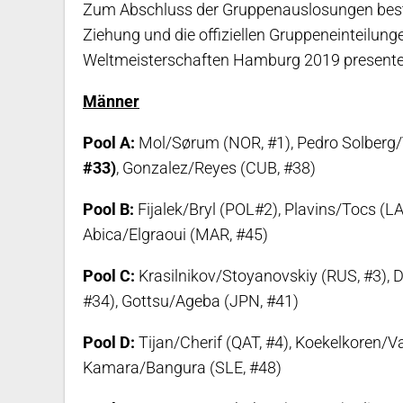
Zum Abschluss der Gruppenauslosungen best
Ziehung und die offiziellen Gruppeneinteilunge
Weltmeisterschaften Hamburg 2019 presente
Männer
Pool A:
Mol/Sørum (NOR, #1), Pedro Solberg/V
#33)
, Gonzalez/Reyes (CUB, #38)
Pool B:
Fijalek/Bryl (POL#2), Plavins/Tocs (LA
Abica/Elgraoui (MAR, #45)
Pool C:
Krasilnikov/Stoyanovskiy (RUS, #3), D
#34), Gottsu/Ageba (JPN, #41)
Pool D:
Tijan/Cherif (QAT, #4), Koekelkoren/V
Kamara/Bangura (SLE, #48)