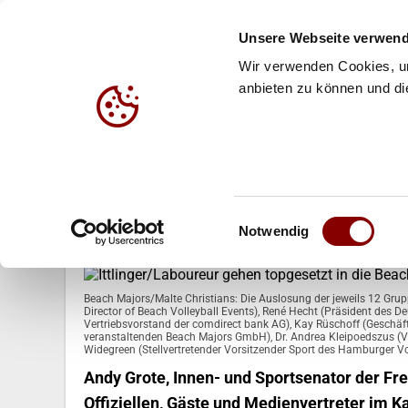
Unsere Webseite verwend
Wir verwenden Cookies, um
anbieten zu können und die
HALLE
BEACH
JUG
04.06.2019
Einwilligungsauswahl
Ittlinger/Laboureur gehen topges
Notwendig
Beach Majors/Malte Christians: Die Auslosung der jeweils 12 Gr
Director of Beach Volleyball Events), René Hecht (Präsident des 
Vertriebsvorstand der comdirect bank AG), Kay Rüschoff (Geschäf
veranstaltenden Beach Majors GmbH), Dr. Andrea Kleipoedszus (
Widegreen (Stellvertretender Vorsitzender Sport des Hamburger Vo
Andy Grote, Innen- und Sportsenator der Fr
Offiziellen, Gäste und Medienvertreter im 