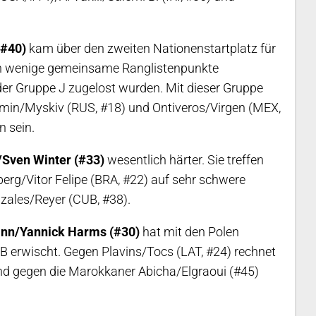
(#40)
kam über den zweiten Nationenstartplatz für
h wenige gemeinsame Ranglistenpunkte
 der Gruppe J zugelost wurden. Mit dieser Gruppe
amin/Myskiv (RUS, #18) und Ontiveros/Virgen (MEX,
n sein.
Sven Winter (#33)
wesentlich härter. Sie treffen
erg/Vitor Felipe (BRA, #22) auf sehr schwere
nzales/Reyer (CUB, #38).
ann/Yannick Harms (#30)
hat mit den Polen
e B erwischt. Gegen Plavins/Tocs (LAT, #24) rechnet
d gegen die Marokkaner Abicha/Elgraoui (#45)