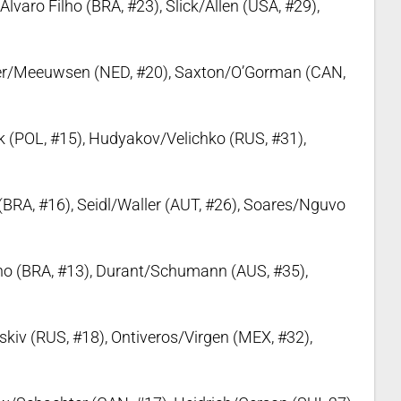
varo Filho (BRA, #23), Slick/Allen (USA, #29),
er/Meeuwsen (NED, #20), Saxton/O’Gorman (CAN,
k (POL, #15), Hudyakov/Velichko (RUS, #31),
(BRA, #16), Seidl/Waller (AUT, #26), Soares/Nguvo
no (BRA, #13), Durant/Schumann (AUS, #35),
kiv (RUS, #18), Ontiveros/Virgen (MEX, #32),