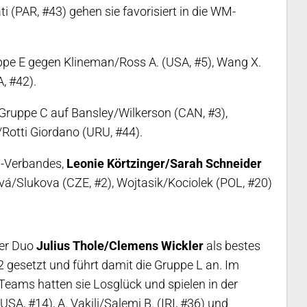
(PAR, #43) gehen sie favorisiert in die WM-
ppe E gegen Klineman/Ross A. (USA, #5), Wang X.
, #42).
 Gruppe C auf Bansley/Wilkerson (CAN, #3),
Rotti Giordano (URU, #44).
l-Verbandes,
Leonie Körtzinger/Sarah Schneider
á/Slukova (CZE, #2), Wojtasik/Kociolek (POL, #20)
er Duo
Julius Thole/Clemens Wickler
als bestes
 gesetzt und führt damit die Gruppe L an. Im
eams hatten sie Losglück und spielen in der
SA, #14), A. Vakili/Salemi B. (IRI, #36) und