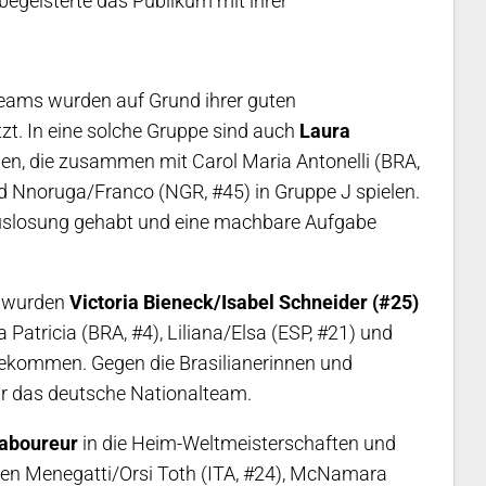
geisterte das Publikum mit ihrer
enteams wurden auf Grund ihrer guten
zt. In eine solche Gruppe sind auch
Laura
en, die zusammen mit Carol Maria Antonelli (BRA,
 Nnoruga/Franco (NGR, #45) in Gruppe J spielen.
uslosung gehabt und eine machbare Aufgabe
m wurden
Victoria Bieneck/Isabel Schneider (#25)
 Patricia (BRA, #4), Liliana/Elsa (ESP, #21) und
ekommen. Gegen die Brasilianerinnen und
r das deutsche Nationalteam.
Laboureur
in die Heim-Weltmeisterschaften und
gen Menegatti/Orsi Toth (ITA, #24), McNamara