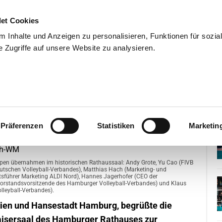
et Cookies
 Inhalte und Anzeigen zu personalisieren, Funktionen für sozia
 Zugriffe auf unsere Website zu analysieren.
END
WISSENSCHAFT
SERVIC
etzt in die Beach-WM
Präferenzen
Statistiken
Marketin
uppen übernahmen im historischen Rathaussaal: Andy Grote, Yu Cao (FIVB
Deutschen Volleyball-Verbandes), Matthias Hach (Marketing- und
tsführer Marketing ALDI Nord), Hannes Jagerhofer (CEO der
Vorstandsvorsitzende des Hamburger Volleyball-Verbandes) und Klaus
lleyball-Verbandes).
eien und Hansestadt Hamburg, begrüßte die
Kaisersaal des Hamburger Rathauses zur