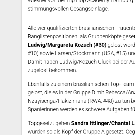
Wiesner von der Hip Hop Academy Hamburg be
stimmungsvollen Gesangseinlage.
Alle vier qualifizierten brasilianischen Frau
Ranglistenpositionen als Gruppenköpfe geset
Ludwig/Margareta Kozuch (#30)
gelost word
#10) sowie Larsen/Stockmann (USA, #15) und
Damit haben Ludwig/Kozuch Glück bei der A
zugelost bekommen.
Ebenfalls zu einem brasilianischen Top-Tea
gelost, die es in der Gruppe D mit Rebecca/Ana
Nzayisenga/Hakizimana (RWA, #48) zu tun b
Spanierinnen werden es schwere Aufgaben fü
Topgesetzt gehen
Sandra Ittlinger/Chantal 
wurden so als Kopf der Gruppe A gesetzt. Ge