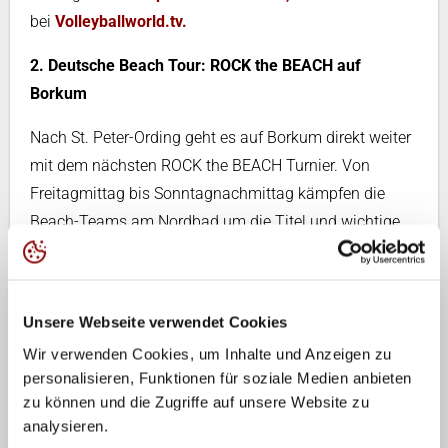
bei
Volleyballworld.tv.
2. Deutsche Beach Tour: ROCK the BEACH auf
Borkum
Nach St. Peter-Ording geht es auf Borkum direkt weiter
mit dem nächsten ROCK the BEACH Turnier. Von
Freitagmittag bis Sonntagnachmittag kämpfen die
Beach-Teams am Nordbad um die Titel und wichtige
Punkte für die Deutsche Meisterschaft. Mehr Infos
HIER.
U19 Deutsche Meisterschaften
Unsere Webseite verwendet Cookies
Wir verwenden Cookies, um Inhalte und Anzeigen zu
In Laboe werden die neuen deutschen Beach-Volleyball
personalisieren, Funktionen für soziale Medien anbieten
Meister*innen U19 gesucht.
zu können und die Zugriffe auf unsere Website zu
analysieren.
Auf unseren Social Media Kanälen halten wir euch