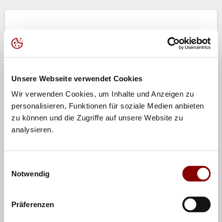
Deutscher Volleyball-Verband
Otto-Fleck-Schneise 8
60528 Frankfurt/Main
Telefon (+49) 069 / 69 50 01 - 0
Unsere Webseite verwendet Cookies
Telefax (+49) 069 / 69 50 01 - 24
Wir verwenden Cookies, um Inhalte und Anzeigen zu
e-Mail:
info@volleyball-verband.de
personalisieren, Funktionen für soziale Medien anbieten
zu können und die Zugriffe auf unsere Website zu
Deutsche Volleyball Sport GmbH
analysieren.
Otto-Fleck-Schneise 8
60528 Frankfurt/Main
Einwilligungsauswahl
Telefon (+49) 069 / 69 80 01 - 0
Notwendig
Telefax (+49) 069 / 69 80 01 - 99
e-Mail:
info.dvs@volleyball-verband.de
Präferenzen
Teilen