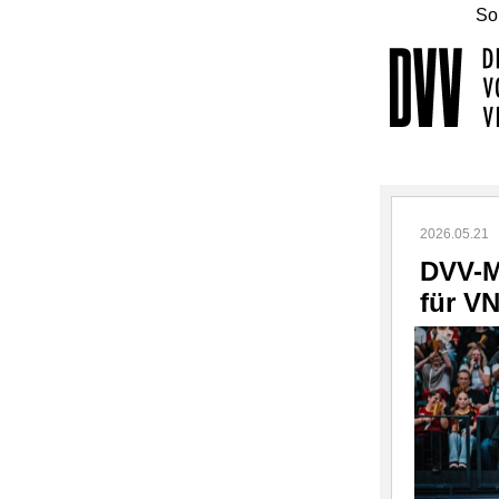
Sol
2026.05.21
DVV-M
für V