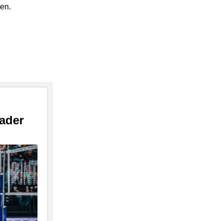
en.
ader