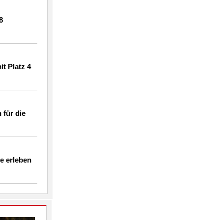
8
t Platz 4
 für die
e erleben