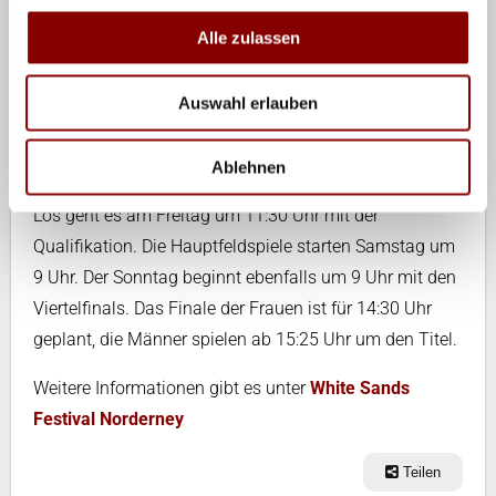
dem Court überragend.“
Alle zulassen
Kostenfreier Livestream
Auswahl erlauben
Wer das Turnier nicht live vor Ort verfolgen kann, kann
alle Spiele kostenfrei im Livestream auf dem
twitch-
Kanal des WVV
sehen.
Ablehnen
Los geht es am Freitag um 11:30 Uhr mit der
Qualifikation. Die Hauptfeldspiele starten Samstag um
9 Uhr. Der Sonntag beginnt ebenfalls um 9 Uhr mit den
Viertelfinals. Das Finale der Frauen ist für 14:30 Uhr
geplant, die Männer spielen ab 15:25 Uhr um den Titel.
Weitere Informationen gibt es unter
White Sands
Festival Norderney
Teilen