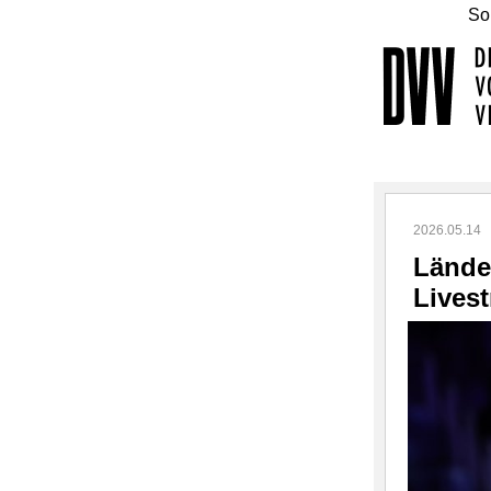
Sol
2026.05.14
Lände
Lives