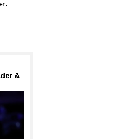
en.
ader &