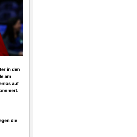
er in den
le am
enlos auf
ominiert.
egen die