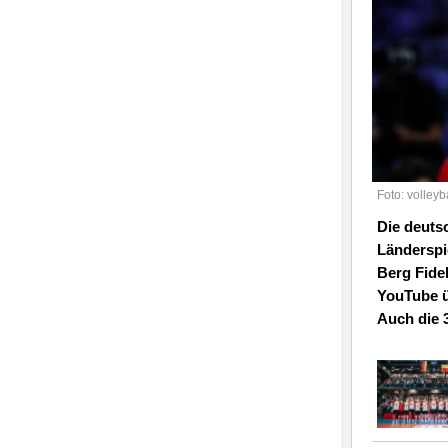
Foto: volleyb
Die deuts
Länderspi
Berg Fidel
YouTube ü
Auch die 3