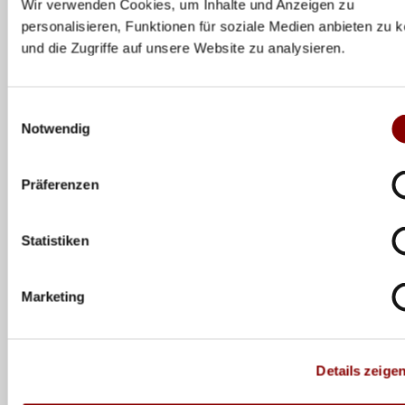
Wir verwenden Cookies, um Inhalte und Anzeigen zu
Stautz
personalisieren, Funktionen für soziale Medien anbieten zu 
und die Zugriffe auf unsere Website zu analysieren.
Maria
7
Außenangriff
11
Tabacuks
Einwilligungsauswahl
Hannah
Notwendig
8
Zuspiel
9
Kohn
Präferenzen
Lina
9
Außenangriff
115
Alsmeier
Statistiken
11
Pia Timmer
Außenangriff
4
Marketing
Hanna
12
Außenangriff
98
Orthmann
Emilia
Details zeige
13
Diagonal
41
Weske