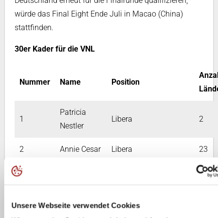
Deutschland erneut für die Finalrunde qualifizieren,
würde das Final Eight Ende Juli in Macao (China)
stattfinden.
30er Kader für die VNL
Anza
Nummer
Name
Position
Länd
Patricia
1
Libera
2
Nestler
2
Annie Cesar
Libera
23
Corina
5
Zuspiel
39
Claab
Unsere Webseite verwendet Cookies
Antonia
6
Außenangriff
66