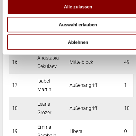
Alle zulassen
Marie
14
Mittelblock
196
Schölzel
Auswahl erlauben
Romy
15
Außenangriff
7
Ablehnen
Jatzko
Anastasia
16
Mittelblock
49
Cekulaev
Isabel
17
Außenangriff
1
Martin
Leana
18
Außenangriff
18
Grozer
Emma
19
Libera
0
Sambale