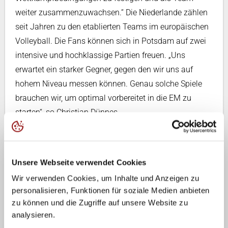
weiter zusammenzuwachsen.“ Die Niederlande zählen
seit Jahren zu den etablierten Teams im europäischen
Volleyball. Die Fans können sich in Potsdam auf zwei
intensive und hochklassige Partien freuen. „Uns
erwartet ein starker Gegner, gegen den wir uns auf
hohem Niveau messen können. Genau solche Spiele
brauchen wir, um optimal vorbereitet in die EM zu
starten“, so Christian Dünnes.
Auch in Potsdam ist die Vorfreude auf die beiden
Länderspiele groß. „Es ist uns eine große Freude und
Unsere Webseite verwendet Cookies
zugleich eine besondere Ehre beim SC Potsdam,
Anfang September Gastgeber für zwei Länderspiele
Wir verwenden Cookies, um Inhalte und Anzeigen zu
personalisieren, Funktionen für soziale Medien anbieten
unserer deutschen Männer-Nationalmannschaft gegen
zu können und die Zugriffe auf unsere Website zu
die Niederlande zu sein“, sagt Susanne Lahme,
analysieren.
Sportdirektorin beim SC Potsdam, und ergänzt: „Mit