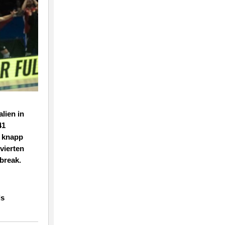
lien in
41
i knapp
 vierten
break.
ls