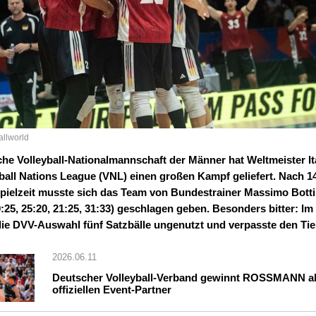
allworld
he Volleyball-Nationalmannschaft der Männer hat Weltmeister Ita
yball Nations League (VNL) einen großen Kampf geliefert. Nach 1
pielzeit musste sich das Team von Bundestrainer Massimo Bott
0:25, 25:20, 21:25, 31:33) geschlagen geben. Besonders bitter: Im
 die DVV-Auswahl fünf Satzbälle ungenutzt und verpasste den Tie
2026.06.11
Deutscher Volleyball-Verband gewinnt ROSSMANN a
offiziellen Event-Partner