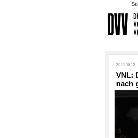
Sol
2026.06.12
VNL: 
nach 