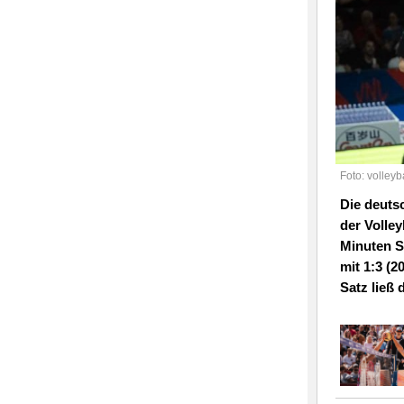
Foto: volleyb
Die deutsc
der Volle
Minuten S
mit 1:3 (2
Satz ließ