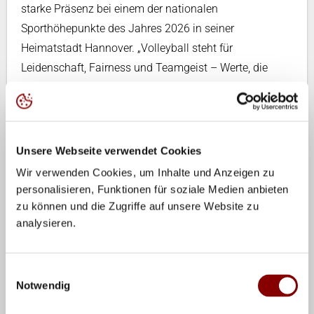
starke Präsenz bei einem der nationalen
Sporthöhepunkte des Jahres 2026 in seiner
Heimatstadt Hannover. „Volleyball steht für
Leidenschaft, Fairness und Teamgeist – Werte, die
perfekt zu ROSSMANN passen“, erklärt Petra Czora,
Geschäftsleitung Marketing bei ROSSMANN. „Wir
freuen uns darauf, gemeinsam mit dem DVV besondere
Sportmomente zu schaffen und die Entwicklung des
Unsere Webseite verwendet Cookies
Volleyballsports aktiv zu begleiten.“
Wir verwenden Cookies, um Inhalte und Anzeigen zu
personalisieren, Funktionen für soziale Medien anbieten
Über ROSSMANN
zu können und die Zugriffe auf unsere Website zu
analysieren.
Als Erfinder des Drogeriemarktes in Deutschland
eröffnete Dirk Roßmann 1972 den ersten „Markt für
Drogeriewaren“ in Hannover. Heute zählt ROSSMANN
Einwilligungsauswahl
Notwendig
(Firmensitz in Burgwedel bei Hannover) mit 67.700
Mitarbeiterinnen und Mitarbeitern in Europa und 5.209