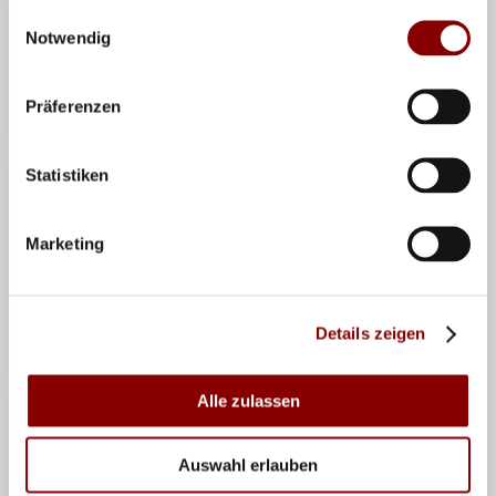
Einwilligungsauswahl
PARKVOLLEY
Notwendig
Spielbeschreibung
Präferenzen
Regeln (FIVB)
Statistiken
SPEZIALANGEBOTE
Parkvolley
Marketing
Wasserball
Sitzvolleyball
Details zeigen
Ehemalige BFS-Angebote
Alle zulassen
BREITEN- UND FREIZEITSPORT
Auswahl erlauben
BFS-Cup - Termine