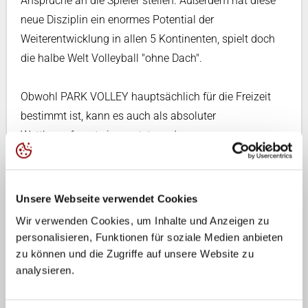
Ansprüche an die Spieler stellen. Außerdem hat diese
neue Disziplin ein enormes Potential der
Weiterentwicklung in allen 5 Kontinenten, spielt doch
die halbe Welt Volleyball "ohne Dach".
Obwohl PARK VOLLEY hauptsächlich für die Freizeit
bestimmt ist, kann es auch als absoluter
Wettkampfsport eingesetzt werden.
PARKY!
Das PARK VOLLEY Maskottchen!
Unsere Webseite verwendet Cookies
Wir verwenden Cookies, um Inhalte und Anzeigen zu
Spiel-Beschreibung
/
FIVB-Regeln
personalisieren, Funktionen für soziale Medien anbieten
zu können und die Zugriffe auf unsere Website zu
Teilen
analysieren.