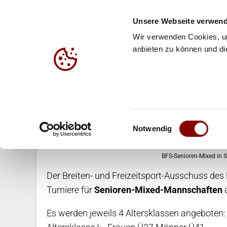
Unsere Webseite verwend
Wir verwenden Cookies, um
anbieten zu können und die
HALLE
BEACH
JUG
BFS-Cup - Senior(inn)en
Einwilligungsauswahl
Notwendig
BFS-Senioren-Mixed in S
Der Breiten- und Freizeitsport-Ausschuss des 
Turniere für
Senioren-Mixed-Mannschaften
Es werden jeweils 4 Altersklassen angeboten: