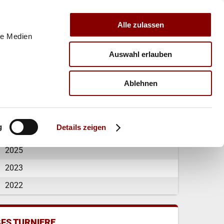
Alle zulassen
le Medien
Auswahl erlauben
E
VERBAND
TRAINER
Ablehnen
FS-CUP SENIOR(INN)EN
g
Details zeigen
Allgemein
2025
2023
2022
BFS TURNIERE