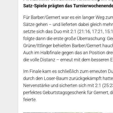
Satz-Spiele prägten das Turnierwochenende 
Für Barber/Gernert war es ein langer Weg zum T
Sätze gehen – und lieferten dabei gleich mehr
setzte sich das Duo mit 2:1 (21:16, 17:21, 15:
folgte dann die erste große Überraschung: Ge
Grüne/Ittlinger behielten Barber/Gernert hauc
Auch im Halbfinale gegen das an Position dre
die volle Distanz – erneut mit dem besseren E
Im Finale kam es schließlich zum erneuten Duel
durch den Loser-Baum zurückgekämpft hatte
Nervenstärke und sicherten sich mit 2:1 (25:23
perfektes Geburtstagsgeschenk für Gernert, d
feierte.