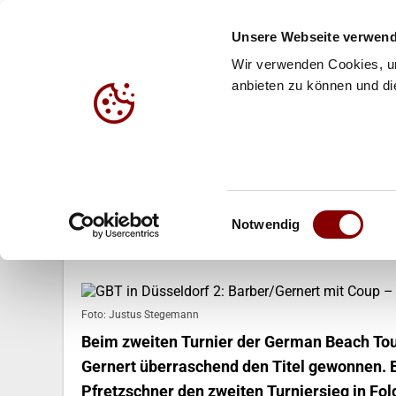
Unsere Webseite verwend
Wir verwenden Cookies, um
anbieten zu können und die
HALLE
BEACH
JUG
17.05.2026
Einwilligungsauswahl
GBT in Düsseldorf 2: Barber/Ger
Notwendig
mit zweitem Titel in Serie
Foto: Justus Stegemann
Beim zweiten Turnier der German Beach Tou
Gernert überraschend den Titel gewonnen. 
Pfretzschner den zweiten Turniersieg in Fo