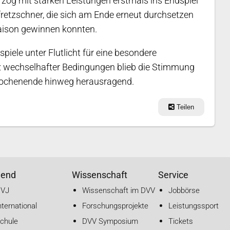
zog mit starken Leistungen erstmals ins Endspiel
fretzschner, die sich am Ende erneut durchsetzen
aison gewinnen konnten.
iele unter Flutlicht für eine besondere
z wechselhafter Bedingungen blieb die Stimmung
Wochenende hinweg herausragend.
Teilen
gend
Wissenschaft
Service
DVJ
Wissenschaft im DVV
Jobbörse
nternational
Forschungsprojekte
Leistungssport
chule
DVV Symposium
Tickets