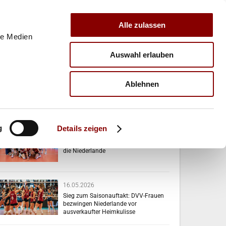
Alle zulassen
le Medien
Auswahl erlauben
E
VERBAND
TRAINER
Ablehnen
VERWANDTE NEWS
g
Details zeigen
17.05.2026
DVV-Frauen feiern zweiten Sieg gegen
die Niederlande
16.05.2026
Sieg zum Saisonauftakt: DVV-Frauen
bezwingen Niederlande vor
ausverkaufter Heimkulisse