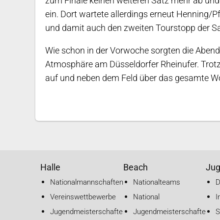
zum Finale keinen weiteren Satz mehr ab und 
ein. Dort wartete allerdings erneut Henning/P
und damit auch den zweiten Tourstopp der S
Wie schon in der Vorwoche sorgten die Abendsp
Atmosphäre am Düsseldorfer Rheinufer. Trot
auf und neben dem Feld über das gesamte 
Halle
Beach
Ju
Nationalmannschaften
Nationalteams
Vereinswettbewerbe
National
I
Jugendmeisterschaften
Jugendmeisterschaften
S