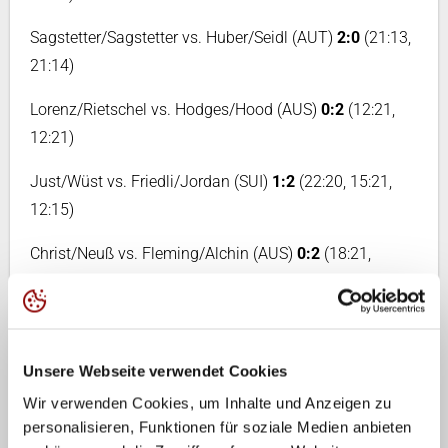
Sagstetter/Sagstetter vs. Huber/Seidl (AUT)
2:0
(21:13,
21:14)
Lorenz/Rietschel vs. Hodges/Hood (AUS)
0:2
(12:21,
12:21)
Just/Wüst vs. Friedli/Jordan (SUI)
1:2
(22:20, 15:21,
12:15)
Christ/Neuß vs. Fleming/Alchin (AUS)
0:2
(18:21,
13:21)
Maidhof/Schwarz vs. Lazarenko/Kurnikova (UKR)
1:2
(21:19, 11:21, 14:16)
Unsere Webseite verwendet Cookies
+++ 13. Mai: Qualifikation +++
Wir verwenden Cookies, um Inhalte und Anzeigen zu
personalisieren, Funktionen für soziale Medien anbieten
Maidhof/Schwarz vs. Zhuang/Wang
2:0
(21:13, 21:16)