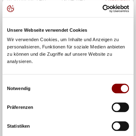
Freitag, 10. Juli, 20
Deutschland vs.
ZDF
Uhr (dt. Zeit)
Niederlande
Livestream
Unsere Webseite verwendet Cookies
Samstag, 11. Juli, 20
Deutschland vs.
ZDF
Wir verwenden Cookies, um Inhalte und Anzeigen zu
Uhr (dt. Zeit)
Serbien
Livestream
personalisieren, Funktionen für soziale Medien anbieten
zu können und die Zugriffe auf unsere Website zu
Sonntag, 12. Juli,
Deutschland vs.
ZDF
analysieren.
16:30 Uhr (dt. Zeit)
Bulgarien
Livestream
Einwilligungsauswahl
Notwendig
Kompletter VNL-Spielplan
Kader VNL Woche 3
Präferenzen
Nummer
Name
Position
Statistiken
23
Sarah Straube
Zuspiel