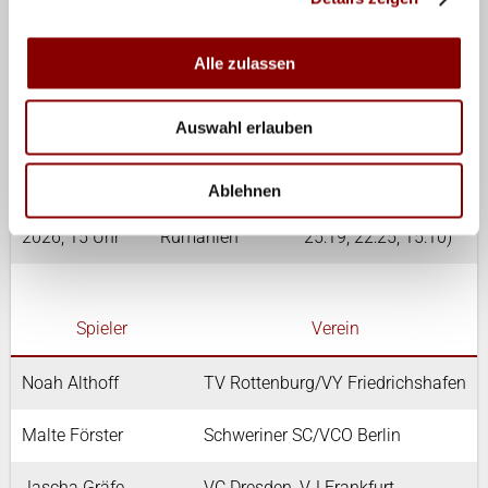
2026, 12:30
Tschechien
23:25, 25:16)
Uhr
Alle zulassen
Di, 14. Juli
Deutschland vs.
3:0 (25:19, 25:14,
2026, 12:30
Auswahl erlauben
Niederlande
25:15)
Uhr
Ablehnen
Mi, 15. Juli
Deutschland vs.
3:2 (25:22, 20:25,
2026, 15 Uhr
Rumänien
25:19, 22:25, 15:10)
Spieler
Verein
Noah Althoff
TV Rottenburg/VY Friedrichshafen
Malte Förster
Schweriner SC/VCO Berlin
Jascha Gräfe
VC Dresden, VJ Frankfurt