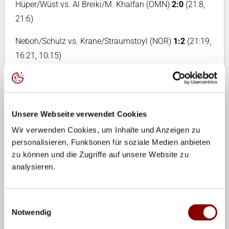
Hüper/Wüst vs. Al Breiki/M. Khalfan (OMN)
2:0
(21:8,
21:6)
Neboh/Schulz vs. Krane/Straumstoyl (NOR)
1:2
(21:19,
16:21, 10:15)
Mehr als 130 Teams aus 61 Nationen sind im
Sportcampus Zuiderpark vertreten. Nach der
Qualifikation am Mittwoch starten am Donnerstag die
Unsere Webseite verwendet Cookies
Gruppenspiele. Die jeweiligen Gruppensieger ziehen
Wir verwenden Cookies, um Inhalte und Anzeigen zu
direkt ins Achtelfinale ein, die Zweit- und
personalisieren, Funktionen für soziale Medien anbieten
Drittplatzierten kämpfen zuvor in einer Zwischenrunde
zu können und die Zugriffe auf unsere Website zu
um den Einzug in die K.o.-Phase.
analysieren.
Bei den Mädchen ruhen die deutschen Hoffnungen auf
Anna-Chiara Reformat und Sandra Otte, die direkt im
Einwilligungsauswahl
Notwendig
Hauptfeld starten. Reformat sammelte bereits