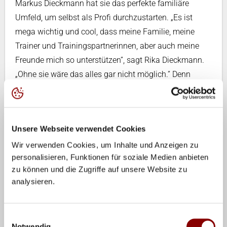
Markus Dieckmann hat sie das perfekte familiäre
Umfeld, um selbst als Profi durchzustarten. „Es ist
mega wichtig und cool, dass meine Familie, meine
Trainer und Trainingspartnerinnen, aber auch meine
Freunde mich so unterstützen”, sagt Rika Dieckmann.
„Ohne sie wäre das alles gar nicht möglich.” Denn
neben einer Leistungssportkarriere besucht sie das
Gymnasium, befindet sich im ersten Oberstufenjahr
und will 2027 ihr Abitur machen.
Unsere Webseite verwendet Cookies
Durch die Erfolge wächst der Traum von der
Wir verwenden Cookies, um Inhalte und Anzeigen zu
Profikarriere. „Die Fortschritte, die ich diese Saison
personalisieren, Funktionen für soziale Medien anbieten
gemacht habe, geben mir nochmal extra Motivation,
zu können und die Zugriffe auf unsere Website zu
analysieren.
weiter daran zu arbeiten”, sagt sie. „Und sie zeigen,
dass die Chance vielleicht auch ein bisschen größer ist,
als ich vorher dachte.” Ab 2027 wird sie ihre
Einwilligungsauswahl
Ausbildung in den USA am College in Texas fortsetzen
Notwendig