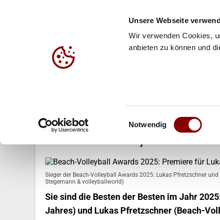
Unsere Webseite verwend
Wir verwenden Cookies, um
anbieten zu können und die
HALLE
BEACH
JUG
29.12.2025
Einwilligungsauswahl
Beach-Volleyball Awards 2025: Pr
Notwendig
dritter Titel für Cinja Tillmann
Sieger der Beach-Volleyball Awards 2025: Lukas Pfretzschner und 
Stegemann & volleyballworld)
Sie sind die Besten der Besten im Jahr 2025
Jahres) und Lukas Pfretzschner (Beach-Voll