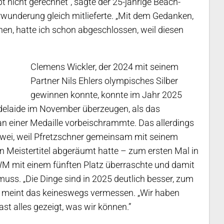
t nicht gerechnet”, sagte der 25-jährige Beach-
erwunderung gleich mitlieferte. „Mit dem Gedanken,
en, hatte ich schon abgeschlossen, weil diesen
Clemens Wickler, der 2024 mit seinem
Partner Nils Ehlers olympisches Silber
gewinnen konnte, konnte im Jahr 2025
Adelaide im November überzeugen, als das
n einer Medaille vorbeischrammte. Das allerdings
 zwei, weil Pfretzschner gemeinsam mit seinem
 Meistertitel abgeräumt hatte – zum ersten Mal in
 WM mit einem fünften Platz überraschte und damit
uss. „Die Dinge sind in 2025 deutlich besser, zum
und meint das keineswegs vermessen. „Wir haben
t alles gezeigt, was wir können.”