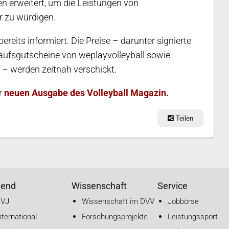
 erweitert, um die Leistungen von
r zu würdigen.
eits informiert. Die Preise – darunter signierte
kaufsgutscheine von weplayvolleyball sowie
 – werden zeitnah verschickt.
er
neuen Ausgabe des Volleyball Magazin.
Teilen
gend
Wissenschaft
Service
DVJ
Wissenschaft im DVV
Jobbörse
nternational
Forschungsprojekte
Leistungssport