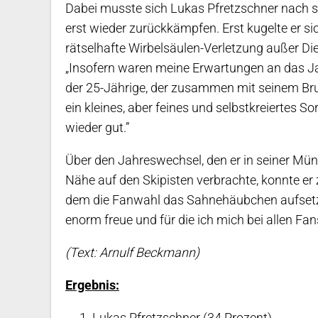
Dabei musste sich Lukas Pfretzschner nach 
erst wieder zurückkämpfen. Erst kugelte er si
rätselhafte Wirbelsäulen-Verletzung außer Di
„Insofern waren meine Erwartungen an das Jah
der 25-Jährige, der zusammen mit seinem Bru
ein kleines, aber feines und selbstkreiertes So
wieder gut.”
Über den Jahreswechsel, den er in seiner Mün
Nähe auf den Skipisten verbrachte, konnte er z
dem die Fanwahl das Sahnehäubchen aufsetzte.
enorm freue und für die ich mich bei allen Fa
(Text: Arnulf Beckmann)
Ergebnis:
1. Lukas Pfretzschner (34 Prozent)