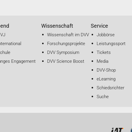
gend
Wissenschaft
Service
DVJ
Wissenschaft im DVV
Jobbörse
nternational
Forschungsprojekte
Leistungssport
chule
DVV Symposium
Tickets
unges Engagement
DVV Science Boost
Media
DVV-Shop
eLearning
Schiedsrichter
Suche