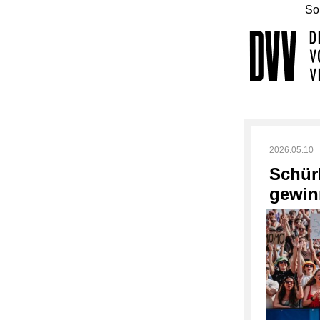
Sol
2026.05.10
Schür
gewin