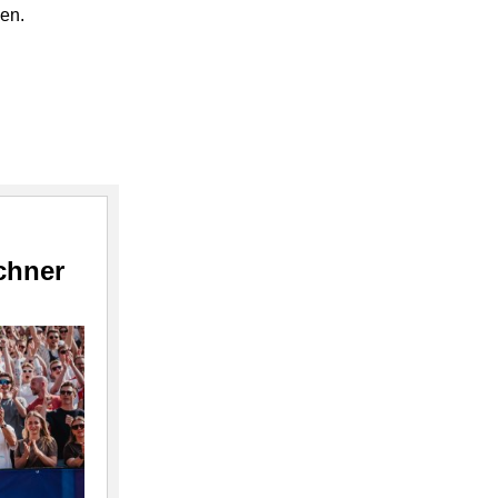
en.
chner