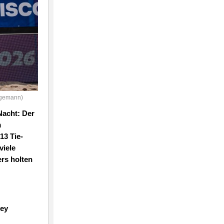
egemann)
Nacht: Der
m
13 Tie-
viele
ers holten
ney