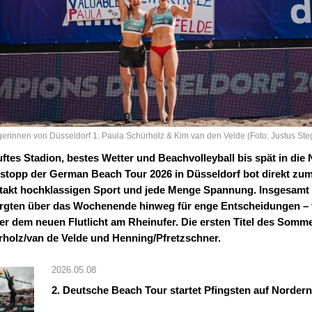
erinnen von Düsseldorf 1: Paula Schürholz & Kim van den Velde (Foto: Justus St
tes Stadion, bestes Wetter und Beachvolleyball bis spät in die 
rstopp der German Beach Tour 2026 in Düsseldorf bot direkt zu
takt hochklassigen Sport und jede Menge Spannung. Insgesamt 
rgten über das Wochenende hinweg für enge Entscheidungen – 
er dem neuen Flutlicht am Rheinufer. Die ersten Titel des Somm
rholz/van de Velde und Henning/Pfretzschner.
2026.05.08
2. Deutsche Beach Tour startet Pfingsten auf Norder