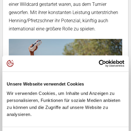
einer Wildcard gestartet waren, aus dem Turnier
geworfen. Mit ihrer konstanten Leistung unterstrichen
Henning/Pfretzschner ihr Potenzial, künftig auch
international eine größere Rolle zu spielen.
Unsere Webseite verwendet Cookies
Wir verwenden Cookies, um Inhalte und Anzeigen zu
personalisieren, Funktionen für soziale Medien anbieten
zu können und die Zugriffe auf unsere Website zu
Paul Henning und Lukas Pfretzschner triumphierten beim GBT-Auftakt
in Düsseldorf. (Foto: Justus Stegemann)
analysieren.
Nachwuchs überzeugt zum Saisonstart