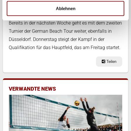
Abendspielen und Flutlicht war die zusätzliche
Ablehnen
Unterstützung von außen ein klarer Faktor.
Bereits in der nächsten Woche geht es mit dem zweiten
Turnier der German Beach Tour weiter, ebenfalls in
Düsseldorf. Donnerstag steigt der Kampf in der
Qualifikation für das Hauptfeld, das am Freitag startet.
Teilen
VERWANDTE NEWS