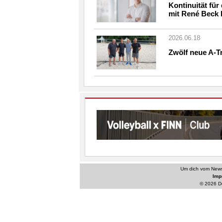
Kontinuität fü
mit René Beck 
2026.06.18
Zwölf neue A-T
Um dich vom Newsl
Im
© 2026 De