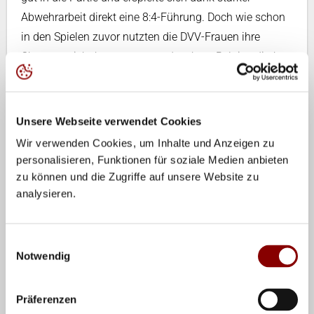
Abwehrarbeit direkt eine 8:4-Führung. Doch wie schon
in den Spielen zuvor nutzten die DVV-Frauen ihre
Chancen nicht konsequent und so kam Belgien direkt
wieder auf 9:8 heran. Mit zwei Assen von Alsmeier und
einem Angriff von Weitzel zogen die Deutschen erneut
davon (14:9), doch nach Annahmeproblemen glichen
Unsere Webseite verwendet Cookies
die Belgierinnen wieder aus (15:15). Bregoli brachte
Wir verwenden Cookies, um Inhalte und Anzeigen zu
Antonia Stautz, Hannah Kohn und Lena Kindermann.
personalisieren, Funktionen für soziale Medien anbieten
Nach einer überragenden Abwehr von Statz
zu können und die Zugriffe auf unsere Website zu
verwandelte Kindermann zum 19:16. Patricia Nestler
analysieren.
wurde eingewechselt, um die Annahme und Abwehr zu
stärken. Diesmal hielten die DVV-Frauen den Vorsprung
Einwilligungsauswahl
und nach zwei Blocks von Kindermann und Weske
Notwendig
hatten sie sechs Satzbälle. Zwei vergaben sie, ehe
Weske zur 1:0-Satzführung punktete.
Präferenzen