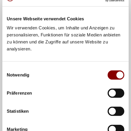
Generationen müssen
auf dem Feld spielen.
Unsere Webseite verwendet Cookies
Wir verwenden Cookies, um Inhalte und Anzeigen zu
- Familienturnier - Beach
personalisieren, Funktionen für soziale Medien anbieten
3 gegen 3
zu können und die Zugriffe auf unsere Website zu
Familienmannschaften: mindestens 2 verwandte
analysieren.
Generationen müssen
auf dem Beachfeld spielen.
Saarland - SVV
(
Link
)
Einwilligungsauswahl
Notwendig
Familienturnier - Halle
3 gegen 3
Präferenzen
verkleinertes Spielfeld (6x6m), Netzhöhe: 2,35 m
Familienmannschaften: Mitglieder einer Familie
(max. 6)
Statistiken
mindestens eine Frau/Mädchen
auf dem Feld.
Marketing