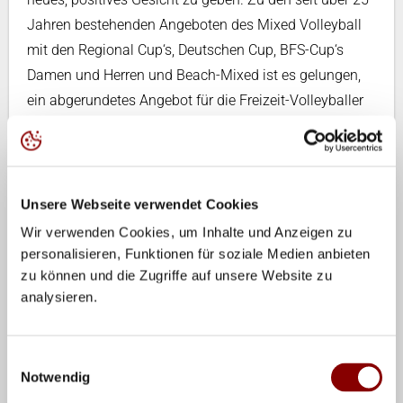
Jahren bestehenden Angeboten des Mixed Volleyball
mit den Regional Cup‘s, Deutschen Cup, BFS-Cup‘s
Damen und Herren und Beach-Mixed ist es gelungen,
ein abgerundetes Angebot für die Freizeit-Volleyballer
in Deutschland anzubieten.
Ich drücke allen Mannschaften die Daumen und hoffe,
dass Ihre sportlichen Ziele sich erfüllen werden.
Unsere Webseite verwendet Cookies
Eine besondere Leistung des Vereins Heidelberger TV
Wir verwenden Cookies, um Inhalte und Anzeigen zu
personalisieren, Funktionen für soziale Medien anbieten
e.V. ist es, so ein großes zweitägiges Turnier mit bis zu
zu können und die Zugriffe auf unsere Website zu
20 Mannschaften zu organisieren. Ein besonderer Dank
analysieren.
geht deshalb an die Initiatoren und Helfer, den
Sponsoren und an den BFS-Ausschuss des
Nordbadischen Volleyballverbandes für ihre Mühe und
Einwilligungsauswahl
Notwendig
den persönlichen Einsatz im Zusammenhang mit den