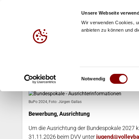
Unsere Webseite verwend
Wir verwenden Cookies, um
anbieten zu können und die
HALLE
BEACH
JUG
03.03.2023
Einwilligungsauswahl
Bundespokale - Ausrichterinform
Notwendig
BuPo 2024, Foto: Jürgen Gallas
Bewerbung, Ausrichtung
Um die Ausrichtung der Bundespokale 2027 kan
31.11.2026 beim DVV unter
jugend@volleyba