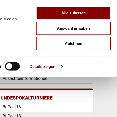
Alle zulassen
le Medien
Auswahl erlauben
E
VERBAND
TRAINER
Ablehnen
INFORMATIONEN
g
Details zeigen
Allgemeine Informationen
Ausrichterinformationen
BUNDESPOKALTURNIERE
BuPo U16
BuPo U18