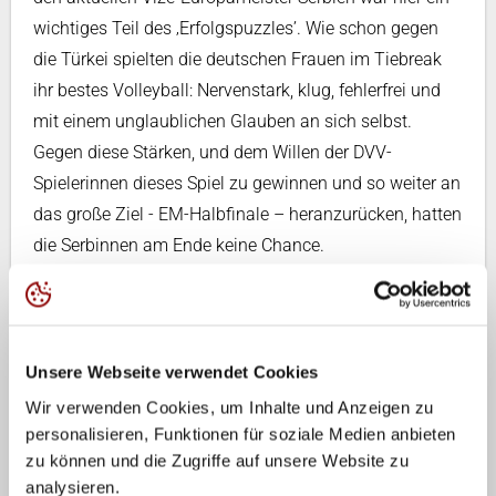
wichtiges Teil des ‚Erfolgspuzzles’. Wie schon gegen
die Türkei spielten die deutschen Frauen im Tiebreak
ihr bestes Volleyball: Nervenstark, klug, fehlerfrei und
mit einem unglaublichen Glauben an sich selbst.
Gegen diese Stärken, und dem Willen der DVV-
Spielerinnen dieses Spiel zu gewinnen und so weiter an
das große Ziel - EM-Halbfinale – heranzurücken, hatten
die Serbinnen am Ende keine Chance.
Auch wenn die Leistung der DVV-Auswahl
bemerkenswert war, heute gegen Aserbaidschan muss
das deutsche Team erneut eine starke Performance
Unsere Webseite verwendet Cookies
zeigen um das EM-Halbfinale zu erreichen. Denn sollte
Wir verwenden Cookies, um Inhalte und Anzeigen zu
Serbien im Spiel zuvor (15 Uhr) gegen die bereits fürs
personalisieren, Funktionen für soziale Medien anbieten
Halbfinale qualifizierten Italienerinnen gewinnen oder
zu können und die Zugriffe auf unsere Website zu
den Türkinnen ein glatter Sieg gegen die Tschechische
analysieren.