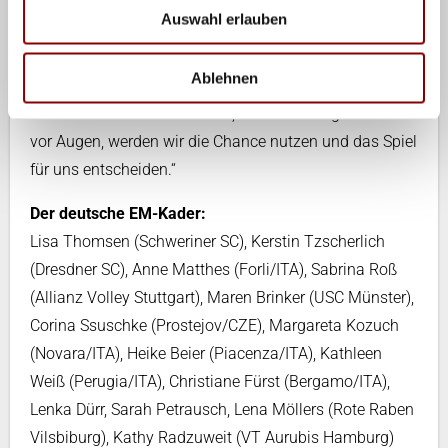
Natalya Mammadova eine Spielerin in seinen Reihen,
Auswahl erlauben
die auch mal mehr als 30 Punkte im Match machen
kann. Aber mein Team hat in diesem Turnier schon
Ablehnen
mehrfach gezeigt, dass es schwierige Situationen
meistern kann und ich denke, mit unserem großen Ziel
vor Augen, werden wir die Chance nutzen und das Spiel
für uns entscheiden.“
Der deutsche EM-Kader:
Lisa Thomsen (Schweriner SC), Kerstin Tzscherlich
(Dresdner SC), Anne Matthes (Forli/ITA), Sabrina Roß
(Allianz Volley Stuttgart), Maren Brinker (USC Münster),
Corina Ssuschke (Prostejov/CZE), Margareta Kozuch
(Novara/ITA), Heike Beier (Piacenza/ITA), Kathleen
Weiß (Perugia/ITA), Christiane Fürst (Bergamo/ITA),
Lenka Dürr, Sarah Petrausch, Lena Möllers (Rote Raben
Vilsbiburg), Kathy Radzuweit (VT Aurubis Hamburg)