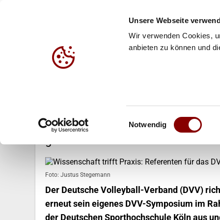
Unsere Webseite verwend
Wir verwenden Cookies, um
anbieten zu können und die
HALLE
BEACH
JUG
07.01.2026
Einwilligungsauswahl
Wissenschaft trifft Praxis: Refe
Notwendig
gesucht
Foto: Justus Stegemann
Der Deutsche Volleyball-Verband (DVV) rich
erneut sein eigenes DVV-Symposium im Rah
der Deutschen Sporthochschule Köln aus und