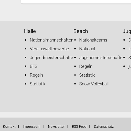
Halle
Beach
Ju
Nationalmannschaften
Nationalteams
Vereinswettbewerbe
National
I
Jugendmeisterschaften
Jugendmeisterschaften
S
BFS
Regeln
j
Regeln
Statistik
Statistik
Snow-Volleyball
Kontakt
Impressum
Newsletter
RSS Feed
Datenschutz