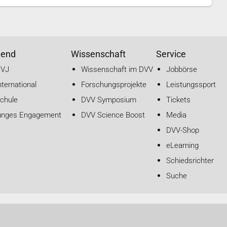
gend
Wissenschaft
Service
DVJ
Wissenschaft im DVV
Jobbörse
nternational
Forschungsprojekte
Leistungssport
chule
DVV Symposium
Tickets
unges Engagement
DVV Science Boost
Media
DVV-Shop
eLearning
Schiedsrichter
Suche