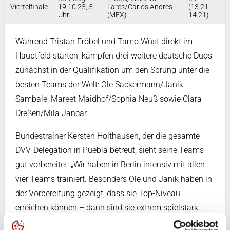
Viertelfinale
19.10.25, 5
Lares/Carlos Andres
(13:21,
Uhr
(MEX)
14:21)
Während Tristan Fröbel und Tamo Wüst direkt im
Hauptfeld starten, kämpfen drei weitere deutsche Duos
zunächst in der Qualifikation um den Sprung unter die
besten Teams der Welt: Ole Sackermann/Janik
Sambale, Mareet Maidhof/Sophia Neuß sowie Clara
Dreßen/Mila Jancar.
Bundestrainer Kersten Holthausen, der die gesamte
DVV-Delegation in Puebla betreut, sieht seine Teams
gut vorbereitet: „Wir haben in Berlin intensiv mit allen
vier Teams trainiert. Besonders Ole und Janik haben in
der Vorbereitung gezeigt, dass sie Top-Niveau
erreichen können – dann sind sie extrem spielstark.
Wenn das gelingt, traue ich ihnen den Einzug ins