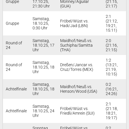
Gruppe
17.10.25,
Monney/Aguilar
(21:15,
21:30 Uhr
(GUA)
21:17)
2:1
Samstag,
Fröbel/Wüst vs.
(21:12,
Gruppe
18.10.25,
Hadi/Jad (LBN)
19:21,
0:30 Uhr
15:11)
Samstag,
Maidhof/Neuß vs.
2:0
Round of
18.10.25, 17
Suchipha/Samitta
(21:16,
24
Uhr
(THA)
21:15)
1:2
Samstag,
Round of
Dreßen/Jancar vs.
(13:21,
18.10.25, 18
24
Cruz/Torres (MEX)
21:19,
Uhr
10:15)
Samstag,
0:2
Maidhof/Neuß vs.
Achtelfinale
18.10.25, 18
(16:21,
Henson/Wood (USA)
Uhr
24:26)
2:1
Samstag,
Fröbel/Wüst vs.
(21:18,
Achtelfinale
18.10.25, 24
Friedli/Amrein (SUI)
18:21,
Uhr
19:17)
Sonntag,
Fröbel/Wüst vs.
0:2