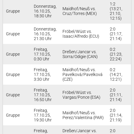
1:2
Donnerstag,
Maidhof/Neuß vs.
(13:21,
Gruppe
16.10.25,
Cruz/Torres (MEX)
21:10,
18:30 Uhr
12:15)
Donnerstag,
2:0
Fröbel/Wüst vs.
Gruppe
16.10.25,
(21:17,
Isaac/Alfredo (ECU)
21:30 Uhr
21:14)
Freitag,
0:2
Dreßen/Jancar vs.
Gruppe
17.10.25,
(21:23,
Sorra/Odigie (CAN)
0:30 Uhr
22:24)
Freitag,
Maidhof/Neuß vs.
0:2
Gruppe
17.10.25,
Pavelková/Pavelková
(14:21,
3:30 Uhr
(CZE)
12:21)
Freitag,
2:0
Fröbel/Wüst vs.
Gruppe
17.10.25,
(21:11,
Vargas/Ponce (ESA)
16:50 Uhr
21:14)
Freitag,
2:0
Maidhof/Neuß vs.
Gruppe
17.10.25,
(21:14,
Perez/Valentina (PAR)
19:30 Uhr
21:19)
Freitag,
Dreßen/Jancar vs.
2:0