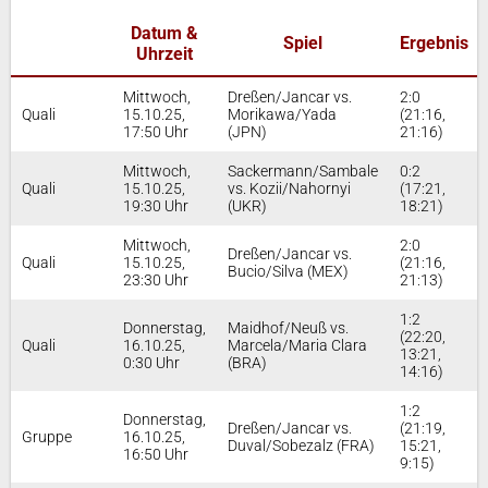
Datum &
Spiel
Ergebnis
Uhrzeit
Mittwoch,
Dreßen/Jancar vs.
2:0
Quali
15.10.25,
Morikawa/Yada
(21:16,
17:50 Uhr
(JPN)
21:16)
Mittwoch,
Sackermann/Sambale
0:2
Quali
15.10.25,
vs. Kozii/Nahornyi
(17:21,
19:30 Uhr
(UKR)
18:21)
Mittwoch,
2:0
Dreßen/Jancar vs.
Quali
15.10.25,
(21:16,
Bucio/Silva (MEX)
23:30 Uhr
21:13)
1:2
Donnerstag,
Maidhof/Neuß vs.
(22:20,
Quali
16.10.25,
Marcela/Maria Clara
13:21,
0:30 Uhr
(BRA)
14:16)
1:2
Donnerstag,
Dreßen/Jancar vs.
(21:19,
Gruppe
16.10.25,
Duval/Sobezalz (FRA)
15:21,
16:50 Uhr
9:15)