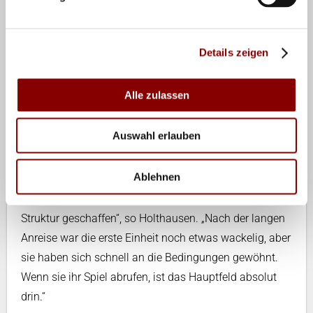
Ballflugeigenschaften und eine sehr intensive Sonne“,
erklärt Holthausen. „Aber das gilt für alle Teams. Wir
wollen das annehmen und uns voll auf unsere Leistung
Details zeigen
konzentrieren.“
Alle zulassen
Bei den Frauen treten die beiden eingespielten Duos
Maidhof/Neuß und Dreßen/Jancar an, die sich beim
Auswahl erlauben
nationalen Trial durchgesetzt hatten. Beide Teams
starten in der Qualifikation. „Die Mädels haben das
Ablehnen
super angenommen – sie bringen viel
Eigenverantwortung mit, und wir haben hier eine klare
Struktur geschaffen“, so Holthausen. „Nach der langen
Anreise war die erste Einheit noch etwas wackelig, aber
sie haben sich schnell an die Bedingungen gewöhnt.
Wenn sie ihr Spiel abrufen, ist das Hauptfeld absolut
drin.“