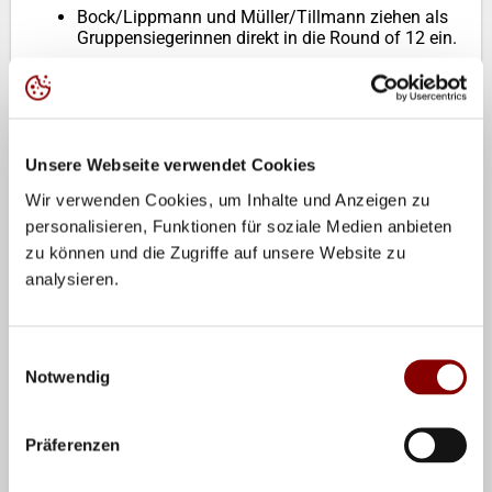
Bock/Lippmann und Müller/Tillmann ziehen als
Gruppensiegerinnen direkt in die Round of 12 ein.
+++ Donnerstag, 23.10.25 - Gruppenphase +++
Unsere Webseite verwendet Cookies
Paul Henning/Lui Wüst beenden das Turnier auf
Rang 19. Ehlers/Wickler und Loren/Rietschel
Wir verwenden Cookies, um Inhalte und Anzeigen zu
ziehen als Gruppensieger direkt in die Round of
personalisieren, Funktionen für soziale Medien anbieten
12 ein.
zu können und die Zugriffe auf unsere Website zu
Ehlers/Wickler vs. Vinicius/Heitor (BRA)
2:0
(21:16,
analysieren.
23:21)
Einwilligungsauswahl
Henning/Wüst vs. Brewster/Ierna (USA)
0:2
(23:25,
Notwendig
21:23)
Pfretzschner/Winter vs. Seidl/Sponer (AUT)
2:0
(21:19,
Präferenzen
21:17)