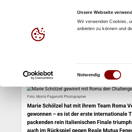
Unsere Webseite verwend
Wir verwenden Cookies, um
anbieten zu können und die
HALLE
BEACH
JUG
14.03.2025
Einwilligungsauswahl
Marie Schölzel gewinnt mit Rom
Notwendig
Foto: Morris Paganotti Photographer
Marie Schölzel hat mit ihrem Team Roma Vo
gewonnen – es ist der erste internationale T
packenden rein italienischen Finale triump
auch im Rückspiel gegen Reale Mutua Fenera 