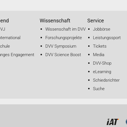
gend
Wissenschaft
Service
DVJ
Wissenschaft im DVV
Jobbörse
nternational
Forschungsprojekte
Leistungssport
chule
DVV Symposium
Tickets
unges Engagement
DVV Science Boost
Media
DVV-Shop
eLearning
Schiedsrichter
Suche