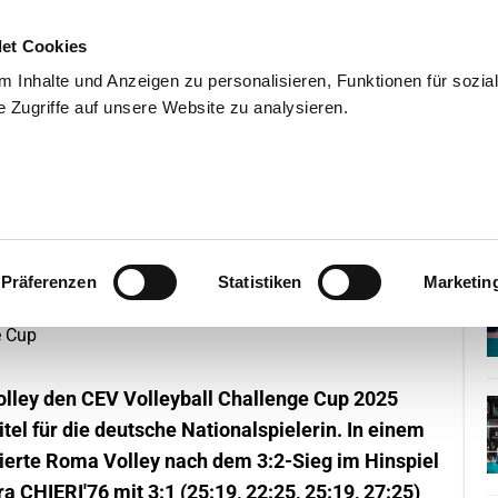
et Cookies
 Inhalte und Anzeigen zu personalisieren, Funktionen für sozia
 Zugriffe auf unsere Website zu analysieren.
END
WISSENSCHAFT
SERVIC
a den Challenge Cup
Präferenzen
Statistiken
Marketin
lley den CEV Volleyball Challenge Cup 2025
itel für die deutsche Nationalspielerin. In einem
hierte Roma Volley nach dem 3:2-Sieg im Hinspiel
CHIERI'76 mit 3:1 (25:19, 22:25, 25:19, 27:25)