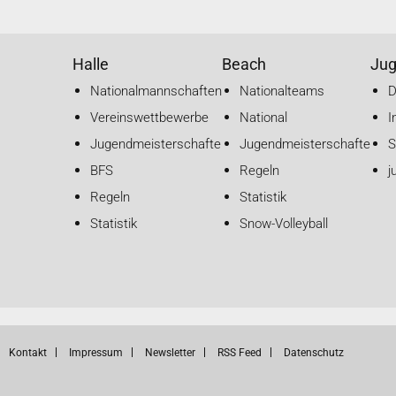
Halle
Beach
Ju
Nationalmannschaften
Nationalteams
Vereinswettbewerbe
National
I
Jugendmeisterschaften
Jugendmeisterschaften
S
BFS
Regeln
j
Regeln
Statistik
Statistik
Snow-Volleyball
Kontakt
Impressum
Newsletter
RSS Feed
Datenschutz