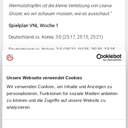
Wermutstropfen ist die kleine Verletzung von Leana
Grozer, wo wir schauen müssen, wie es ausschaut.“
Spielplan VNL Woche 1
Deutschland vs. Korea: 3:0 (25:17, 25:15, 25:21)
Deutschland vs. Italien: 2:3 (25:22, 10:25, 25:20, 13:25,
9:15)
Deutschland vs. Brasilien 2:3 (23:25, 25:21, 25:23,
Unsere Webseite verwendet Cookies
20:25, 8:15)
Wir verwenden Cookies, um Inhalte und Anzeigen zu
Deutschland vs. Tschechien: 3:1 (25:22, 25:18, 22:25,
personalisieren, Funktionen für soziale Medien anbieten
25:23)
zu können und die Zugriffe auf unsere Website zu
analysieren.
Kompletter Spielplan VNL
Livestream:
volleyballworld.tv
Einwilligungsauswahl