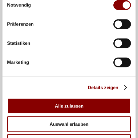
Notwendig
Nr.
Name
Position
3
Annie Cesar
Libera
Präferenzen
4
Anna Pogany
Libera
Statistiken
5
Corina Glaab
Zuspiel
6
Antonia Stautz
Außenangriff
Marketing
7
Maria Tabacuks
Außenangriff
9
Lina Alsmeier
Außenangriff
Details zeigen
13
Emilia Weske
Diagonal
14
Marie Schölzel
Mittelblock
Alle zulassen
16
Anastasia Cekulaev
Mittelblock
18
Leana Grozer
Außenangriff
Auswahl erlauben
20
Lena Kindermann
Diagonal