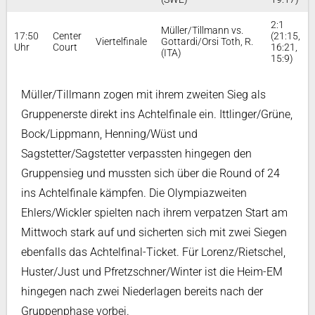
2:1
Müller/Tillmann vs.
17:50
Center
(21:15,
Viertelfinale
Gottardi/Orsi Toth, R.
Uhr
Court
16:21,
(ITA)
15:9)
Müller/Tillmann zogen mit ihrem zweiten Sieg als
Gruppenerste direkt ins Achtelfinale ein. Ittlinger/Grüne,
Bock/Lippmann, Henning/Wüst und
Sagstetter/Sagstetter verpassten hingegen den
Gruppensieg und mussten sich über die Round of 24
ins Achtelfinale kämpfen. Die Olympiazweiten
Ehlers/Wickler spielten nach ihrem verpatzen Start am
Mittwoch stark auf und sicherten sich mit zwei Siegen
ebenfalls das Achtelfinal-Ticket. Für Lorenz/Rietschel,
Huster/Just und Pfretzschner/Winter ist die Heim-EM
hingegen nach zwei Niederlagen bereits nach der
Gruppenphase vorbei.