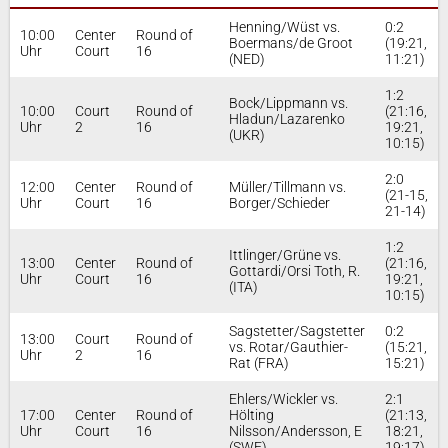
Henning/Wüst vs.
0:2
10:00
Center
Round of
Boermans/de Groot
(19:21,
Uhr
Court
16
(NED)
11:21)
1:2
Bock/Lippmann vs.
10:00
Court
Round of
(21:16,
Hladun/Lazarenko
Uhr
2
16
19:21,
(UKR)
10:15)
2:0
12:00
Center
Round of
Müller/Tillmann vs.
(21-15,
Uhr
Court
16
Borger/Schieder
21-14)
1:2
Ittlinger/Grüne vs.
13:00
Center
Round of
(21:16,
Gottardi/Orsi Toth, R.
Uhr
Court
16
19:21,
(ITA)
10:15)
Sagstetter/Sagstetter
0:2
13:00
Court
Round of
vs. Rotar/Gauthier-
(15:21,
Uhr
2
16
Rat (FRA)
15:21)
Ehlers/Wickler vs.
2:1
17:00
Center
Round of
Hölting
(21:13,
Uhr
Court
16
Nilsson/Andersson, E
18:21,
(SWE)
19:17)