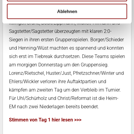
19:00
Court
Round of 24
vs. Bassereau/Aye, C.
(21:14,
Uhr
2
(FRA)
26:24)
Ablehnen
Ittlinger/Grüne, Bock/Lippmann, Müller/Tillmann und
Sagstetter/Sagstetter überzeugten mit klaren 2:0-
Siegen in ihren ersten Gruppenspielen. Borger/Schieder
und Henning/Wüst machten es spannend und konnten
sich erst im Tiebreak durchsetzen. Diese Teams spielen
am morgigen Donnerstag um den Gruppensieg.
Lorenz/Rietschel, Huster/Just, Pfretzschner/Winter und
Ehlers/Wickler verloren ihre Auftaktpartien und
kämpfen am zweiten Tag um den Verbleib im Turnier.
Für Uhl/Schürholz und Christ/Reformat ist die Heim-
EM nach zwei Niederlagen bereits beendet.
Stimmen von Tag 1 hier lesen >>>