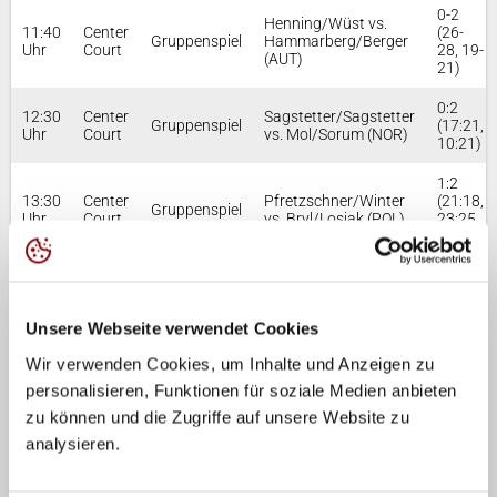
0-2
Henning/Wüst vs.
11:40
Center
(26-
Gruppenspiel
Hammarberg/Berger
Uhr
Court
28, 19-
(AUT)
21)
0:2
12:30
Center
Sagstetter/Sagstetter
Gruppenspiel
(17:21,
Uhr
Court
vs. Mol/Sorum (NOR)
10:21)
1:2
13:30
Center
Pfretzschner/Winter
(21:18,
Gruppenspiel
Uhr
Court
vs. Bryl/Losiak (POL)
23:25,
9:15)
0-2
13:30
Court
Lorenz/Rietschel vs.
(13-
Gruppenspiel
Uhr
2
Krattiger/Dillier (SUI)
21, 11-
Unsere Webseite verwendet Cookies
21)
Wir verwenden Cookies, um Inhalte und Anzeigen zu
2-0
Ehlers/Wickler vs.
14:30
Center
(24-
personalisieren, Funktionen für soziale Medien anbieten
Gruppenspiel
Haussener/Friedli
Uhr
Court
22, 21-
(SUI)
zu können und die Zugriffe auf unsere Website zu
13)
analysieren.
0:2
14:30
Court
Just/Huster vs.
Gruppenspiel
(19:21,
Uhr
2
Sepka/Sedlak (CZE)