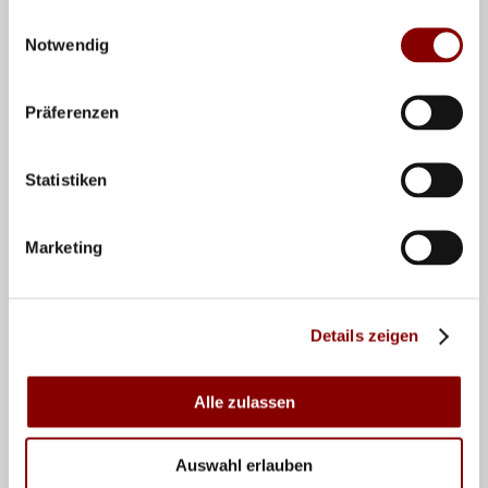
14:21)
Einwilligungsauswahl
2-0
Notwendig
Borger/Schieder vs.
15:30
Center
(21-
Round of 24
Paulikiene/Raupelyte
Uhr
Court
11, 21-
(LTU)
19)
Präferenzen
Ittlinger/Grüne vs.
2:0
15:30
Court
Round of 24
Izuzquiza/González
(21:17,
Uhr
2
(ESP)
21:17)
Statistiken
Bock/Lippmann vs.
2:0
16:30
Center
Round of 24
Scampoli/Bianchi
(21:17,
Uhr
Court
(ITA)
21:15)
Marketing
2-1
(21-
17:45
Center
Henning/Winter vs.
Round of 24
17, 15-
Uhr
Court
Bryl/Łosiak (POL)
21, 15-
Details zeigen
9)
2-0
Alle zulassen
19:00
Center
Ehlers/Wickler vs.
(21-
Round of 24
Uhr
Court
Dressler/Waller (AUT)
17, 21-
17)
Auswahl erlauben
Sagstetter/Sagstetter
2:0