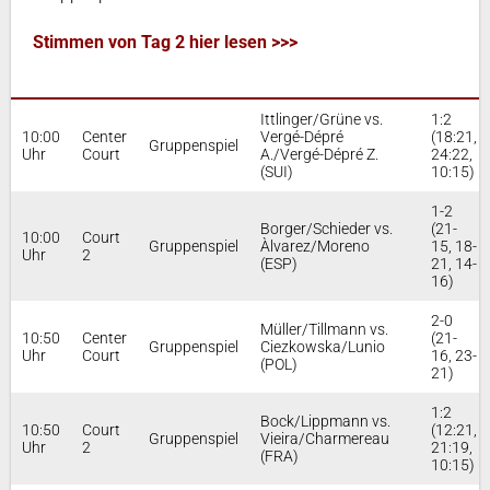
Stimmen von Tag 2 hier lesen >>>
Ittlinger/Grüne vs.
1:2
10:00
Center
Vergé-Dépré
(18:21,
Gruppenspiel
Uhr
Court
A./Vergé-Dépré Z.
24:22,
(SUI)
10:15)
1-2
Borger/Schieder vs.
(21-
10:00
Court
Gruppenspiel
Àlvarez/Moreno
15, 18-
Uhr
2
(ESP)
21, 14-
16)
2-0
Müller/Tillmann vs.
10:50
Center
(21-
Gruppenspiel
Ciezkowska/Lunio
Uhr
Court
16, 23-
(POL)
21)
1:2
Bock/Lippmann vs.
10:50
Court
(12:21,
Gruppenspiel
Vieira/Charmereau
Uhr
2
21:19,
(FRA)
10:15)