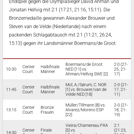
Endspiel gegen die Olympiasieger David Åhman und
Jonatan Hellvig mit 2:1 (17:21, 21:16, 15:11). Die
Bronzemedaille gewannen Alexander Brouwer und
Steven van de Velde (Niederlande) nach einem
packenden Schlagabtausch mit 2:1 (11:21, 26:24,
15:13) gegen ihr Landsmänner Boermans/de Groot.
Boermans/de Groot
2:0 (27-
Center
Halbfinale
10:30
NED [11] vs.
25, 21-
Court
Männer
Ahman/Hellvig SWE [2]
17)
Mol, A./Sørum, C. NOR
2-0 (21-
Center
Halbfinale
11:45
[1] vs. Brouwer/van de
17, 21-
Court
Männer
Velde NED [18]
11)
Müller/Tillmann [8] vs.
2-0 (21-
Center
Bronze
13:15
Alvarez/Moreno ESP
18, 21-
Court
Frauen
[22]
19)
Vieira/Chamereau FRA
2:1
Center
Finale
[5] vs.
(21:23,
14:30