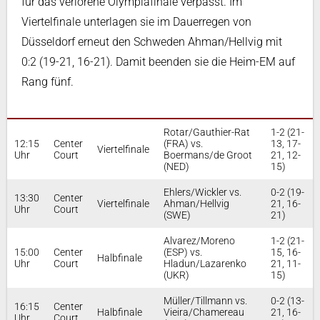
für das verlorene Olympiafinale verpasst. Im
Viertelfinale unterlagen sie im Dauerregen von
Düsseldorf erneut den Schweden Ahman/Hellvig mit
0:2 (19-21, 16-21). Damit beenden sie die Heim-EM auf
Rang fünf.
Rotar/Gauthier-Rat
1-2 (21-
12:15
Center
(FRA) vs.
13, 17-
Viertelfinale
Uhr
Court
Boermans/de Groot
21, 12-
(NED)
15)
Ehlers/Wickler vs.
0-2 (19-
13:30
Center
Viertelfinale
Ahman/Hellvig
21, 16-
Uhr
Court
(SWE)
21)
Alvarez/Moreno
1-2 (21-
15:00
Center
(ESP) vs.
15, 16-
Halbfinale
Uhr
Court
Hladun/Lazarenko
21, 11-
(UKR)
15)
Müller/Tillmann vs.
0-2 (13-
16:15
Center
Halbfinale
Vieira/Chamereau
21, 16-
Uhr
Court