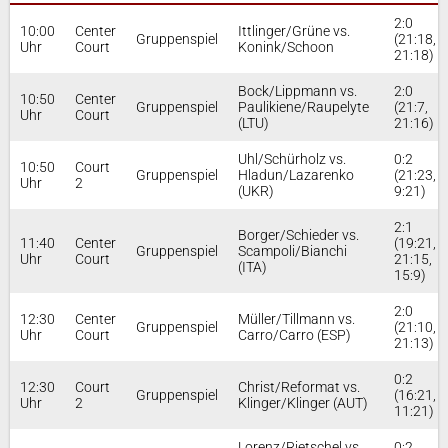
2:0
10:00
Center
Ittlinger/Grüne vs.
Gruppenspiel
(21:18,
Uhr
Court
Konink/Schoon
21:18)
Bock/Lippmann vs.
2:0
10:50
Center
Gruppenspiel
Paulikiene/Raupelyte
(21:7,
Uhr
Court
(LTU)
21:16)
Uhl/Schürholz vs.
0:2
10:50
Court
Gruppenspiel
Hladun/Lazarenko
(21:23,
Uhr
2
(UKR)
9:21)
2:1
Borger/Schieder vs.
11:40
Center
(19:21,
Gruppenspiel
Scampoli/Bianchi
Uhr
Court
21:15,
(ITA)
15:9)
2:0
12:30
Center
Müller/Tillmann vs.
Gruppenspiel
(21:10,
Uhr
Court
Carro/Carro (ESP)
21:13)
0:2
12:30
Court
Christ/Reformat vs.
Gruppenspiel
(16:21,
Uhr
2
Klinger/Klinger (AUT)
11:21)
Lorenz/Rietschel vs.
0:2