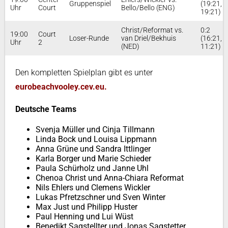
Gruppenspiel
(19:21,
Uhr
Court
Bello/Bello (ENG)
19:21)
Christ/Reformat vs.
0:2
19:00
Court
Loser-Runde
van Driel/Bekhuis
(16:21,
Uhr
2
(NED)
11:21)
Den kompletten Spielplan gibt es unter
eurobeachvooley.cev.eu.
Deutsche Teams
Svenja Müller und Cinja Tillmann
Linda Bock und Louisa Lippmann
Anna Grüne und Sandra Ittlinger
Karla Borger und Marie Schieder
Paula Schürholz und Janne Uhl
Chenoa Christ und Anna-Chiara Reformat
Nils Ehlers und Clemens Wickler
Lukas Pfretzschner und Sven Winter
Max Just und Philipp Huster
Paul Henning und Lui Wüst
Benedikt Sagstellter und Jonas Sagstetter