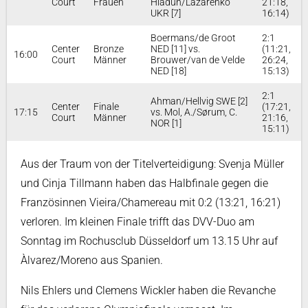
Court
Frauen
Hladun/Lazarenko
21:18,
UKR [7]
16:14)
Boermans/de Groot
2:1
Center
Bronze
NED [11] vs.
(11:21,
16:00
Court
Männer
Brouwer/van de Velde
26:24,
NED [18]
15:13)
2:1
Ahman/Hellvig SWE [2]
Center
Finale
(17:21,
17:15
vs. Mol, A./Sørum, C.
Court
Männer
21:16,
NOR [1]
15:11)
Aus der Traum von der Titelverteidigung: Svenja Müller
und Cinja Tillmann haben das Halbfinale gegen die
Französinnen Vieira/Chamereau mit 0:2 (13:21, 16:21)
verloren. Im kleinen Finale trifft das DVV-Duo am
Sonntag im Rochusclub Düsseldorf um 13.15 Uhr auf
Àlvarez/Moreno aus Spanien.
Nils Ehlers und Clemens Wickler haben die Revanche