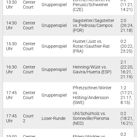
13:30
Center
Gruppenspiel
Perusic/Schweiner
(11:21,
Uhr
Court
(CZE)
14:21)
Sagstetter/Sagstetter
2:0
14:30
Center
Gruppenspiel
vs. Pedrosa/Campos
(26:24,
Uhr
Court
(POR)
21:18)
Huster/Just vs.
0:2
15:30
Center
Gruppenspiel
Rotar/Gauthier-Rat
(20:22,
Uhr
Court
(FRA)
23:25)
2:1
16:30
Center
Henning/Wüst vs.
(22:20,
Gruppenspiel
Uhr
Court
Gavira/Huerta (ESP)
16:21,
21:19)
Pfretzschner/Winter
1:2
17:45
Center
vs.
(17:21,
Gruppenspiel
Uhr
Court
Hölting/Andersson
21:17,
(SWE)
8:15)
Uhl/Schürholz vs.
0:2
17:45
Court
Loser-Runde
Sonneville/Piersma
(18:21,
Uhr
2
(NED)
16:21)
0:2
19:00
Center
Ehlers/Wickler vs.