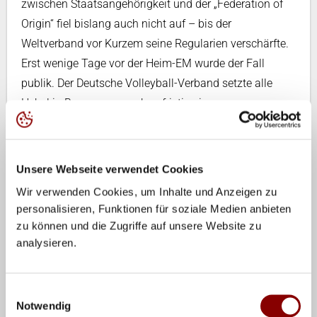
zwischen Staatsangehörigkeit und der „Federation of
Origin“ fiel bislang auch nicht auf – bis der
Weltverband vor Kurzem seine Regularien verschärfte.
Erst wenige Tage vor der Heim-EM wurde der Fall
publik. Der Deutsche Volleyball-Verband setzte alle
Hebel in Bewegung, um kurzfristig eine
Ausnahmegenehmigung zu erwirken – jedoch ohne
Erfolg.
Unsere Webseite verwendet Cookies
Da Lea Kunst gemeinsam mit Ersatzspielerin Mareet
Wir verwenden Cookies, um Inhalte und Anzeigen zu
Maidhof nicht genügend Punkte für das Entry Ranking
personalisieren, Funktionen für soziale Medien anbieten
vorweisen kann, verpasst auch sie die Heim-EM. Für
zu können und die Zugriffe auf unsere Website zu
das deutsche Duo rücken nun die Spanierinnen
analysieren.
González/Izuzquiza ins Teilnehmerfeld nach.
„Das Highlight, was wir uns diese Saison erarbeitet
Einwilligungsauswahl
hatten, bleibt uns dieses Jahr verwehrt. Ich hoffe,
Notwendig