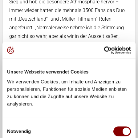
Sieg und hob die besondere Athmosphäre hervor –
immer wieder hatten die mehr als 3500 Fans das Duo
mit „Deutschland“- und „Müller-Tillmann“-Rufen
angefeuert. „Normalerweise nehme ich die Stimmung
gar nicht so wahr, aber als wir in der Auszeit saßen,
musste ich mich kurz konzentrieren, weil alle
‚Deutschland‘ gerufen haben – das war ziemlich cool“,
sagte die Blockspielerin, die hofft, „dass das morgen
mindestens genauso ist.“ Auch ihre Partnerin betonte:
Unsere Webseite verwendet Cookies
„Uns bedeutet es sehr viel, hier in unserer Heimat noch
Wir verwenden Cookies, um Inhalte und Anzeigen zu
zwei Spiele zu machen. Das wollen wir genießen“, sagte
personalisieren, Funktionen für soziale Medien anbieten
zu können und die Zugriffe auf unsere Website zu
Cinja Tillmann.
analysieren.
Den kompletten Spielplan gibt es unter
eurobeachvooley.cev.eu.
Einwilligungsauswahl
Notwendig
Tickets gibt es unter
tickets.BeachEM2025.de
.