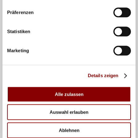
Livestreams gibt es bei
sportdeutschland.tv
.
Präferenzen
Teilen
Statistiken
Marketing
VERWANDTE NEWS
Details zeigen
Alle zulassen
Auswahl erlauben
Ablehnen
07.04.2026