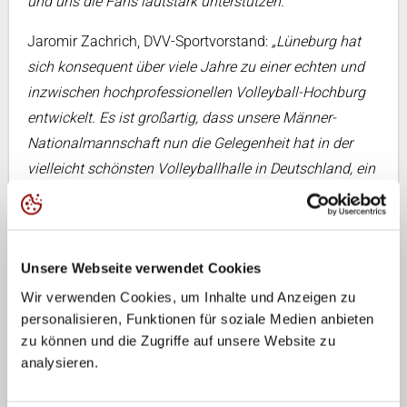
und uns die Fans lautstark unterstützen.“
Jaromir Zachrich, DVV-Sportvorstand:
„Lüneburg hat
sich konsequent über viele Jahre zu einer echten und
inzwischen hochprofessionellen Volleyball-Hochburg
entwickelt. Es ist großartig, dass unsere Männer-
Nationalmannschaft nun die Gelegenheit hat in der
vielleicht schönsten Volleyballhalle in Deutschland, ein
Länderspiel zu bestreiten. Die Atmosphäre wird
fantastisch sein und unseren Spielern zusätzlichen
Rückenwind für die bevorstehende Weltmeisterschaft
Unsere Webseite verwendet Cookies
geben.“
Wir verwenden Cookies, um Inhalte und Anzeigen zu
Matthias Pompe, Business Manager der SVG Lüneburg:
personalisieren, Funktionen für soziale Medien anbieten
„Ein Volleyball-Länderspiel in Lüneburg – das gab’s
zu können und die Zugriffe auf unsere Website zu
noch nie! Wir freuen uns jetzt schon sehr auf diese
analysieren.
Premiere und darauf, im August mit vielen Fans aus