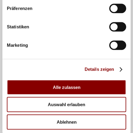
erforderlich.
Präferenzen
Wer sich die besten Beachvolleyballer Deutschlands
und die Partys des Sommers nicht entgehen lassen
Statistiken
will, muss schnell sein. Der Saisonhöhepunkt in
Timmendorfer Strand, die Deutschen Meisterschaften,
Marketing
ist bereits ausverkauft!
Die Termine der German Beach Tour 2025
Details zeigen
8.bis 11. Mai: Düsseldorf
15. bis 18. Mai: Düsseldorf
29. Mai bis 1. Juni: Hamburg
Alle zulassen
12. bis 15. Juni: Bremen
3. bis 6. Juli: München
10. bis 13. Juli: München
Auswahl erlauben
14. bis 17. August: Berlin
21. bis 24. August: Berlin
Ablehnen
Deutsche Beach-Volleyball Meisterschaften 2025