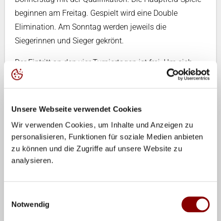
beginnen am Freitag. Gespielt wird eine Double
Elimination. Am Sonntag werden jeweils die
Siegerinnen und Sieger gekrönt.
Der Eintritt an den vier Turniertagen ist frei. Um sich
jedoch einen garantierten Sitzplatz zu sichern, sind für
Samstag und Sonntag Tickets unter
tickets.germanbeachtour.de
erhältlich. Ein
Unsere Webseite verwendet Cookies
Wochenendticket gibt es ab 45 Euro, Tageskarten ab
Wir verwenden Cookies, um Inhalte und Anzeigen zu
25 Euro. Für Gruppen gibt es das Angebot sechs
personalisieren, Funktionen für soziale Medien anbieten
Tickets zum Preis von fünf.
zu können und die Zugriffe auf unsere Website zu
analysieren.
Tickets für Menschen mit Beeinträchtigungen und
deren Begleitperson sind kostenfrei. Jedoch ist eine
Einwilligungsauswahl
Anmeldung unter
kontakt@germanbeachtour.de
und
Notwendig
die Übersendung des Behindertenausweises