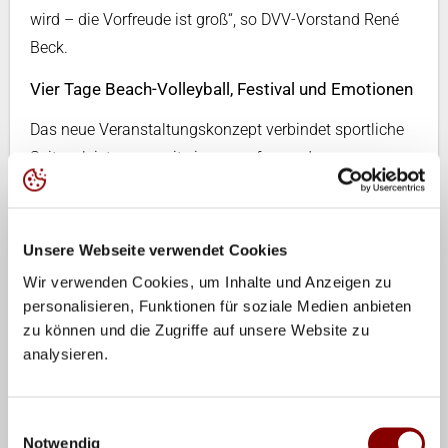
wird – die Vorfreude ist groß“, so DVV-Vorstand René
Beck.
Vier Tage Beach-Volleyball, Festival und Emotionen
Das neue Veranstaltungskonzept verbindet sportliche
Spitzenleistungen mit einem umfassenden
Entertainmentprogramm und zahlreichen
Interaktionsmöglichkeiten für Fans. Neben dem Center
Court entsteht eine weitläufige Eventfläche, ergänzt
Unsere Webseite verwendet Cookies
durch Angebote für Camping und Caravaning direkt am
Wir verwenden Cookies, um Inhalte und Anzeigen zu
Park.
personalisieren, Funktionen für soziale Medien anbieten
zu können und die Zugriffe auf unsere Website zu
„Die Fans können sich auf vier Tage hochklassigen
analysieren.
Beachvolleyball mit einem vielschichtigen und
interaktiven Entertainmentkonzept freuen. Beach-
Einwilligungsauswahl
Volleyball ist mehr als Spitzensport. Beach-Volleyball
Notwendig