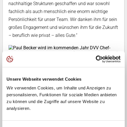
nachhaltige Strukturen geschaffen und war sowohl
fachlich als auch menschlich eine enorm wichtige
Persönlichkeit für unser Team. Wir danken ihm für sein
großes Engagement und wünschen ihm für die Zukunft
– beruflich wie privat – alles Gute.“
Paul Becker wird im kommenden Jahr DVV Chef-Bundestrainer Beach-
Volleyball. (Foto: Detlef Gottwald)
Mit Paul Becker hat der DVV schnell einen Nachfolger
Unsere Webseite verwendet Cookies
gefunden. „Paul hat sich in den vergangenen Jahren
Wir verwenden Cookies, um Inhalte und Anzeigen zu
mit hervorragender Arbeit für höhere Aufgaben
personalisieren, Funktionen für soziale Medien anbieten
empfohlen. Wenn wir sehen, dass jemand im Verband
zu können und die Zugriffe auf unsere Website zu
bereit ist für den nächsten Schritt, wollen wir das
analysieren.
fördern. Paul bringt viel Erfahrung als Spieler,
Athletensprecher und Trainer mit, kennt alle Beteiligten