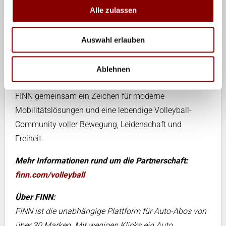
aufmerksamkeitsstark, mit einer attraktiven Zielgruppe
Alle zulassen
und zahlreichen Aktivierungsmöglichkeiten, um die
Marke zu emotionalisieren“, so René Beck,
Auswahl erlauben
Vorstandsvorsitzender beim Deutschen Volleyball-
Verband.
Ablehnen
Mit dieser Partnerschaft setzen die VBL, der DVV und
FINN gemeinsam ein Zeichen für moderne
Mobilitätslösungen und eine lebendige Volleyball-
Community voller Bewegung, Leidenschaft und
Freiheit.
Mehr Informationen rund um die Partnerschaft:
finn.com/volleyball
Über FINN:
FINN ist die unabhängige Plattform für Auto-Abos von
über 30 Marken. Mit wenigen Klicks ein Auto