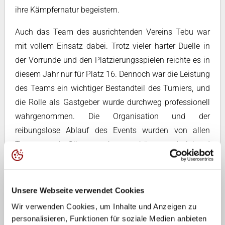
ihre Kämpfernatur begeistern.
Auch das Team des ausrichtenden Vereins Tebu war
mit vollem Einsatz dabei. Trotz vieler harter Duelle in
der Vorrunde und den Platzierungsspielen reichte es in
diesem Jahr nur für Platz 16. Dennoch war die Leistung
des Teams ein wichtiger Bestandteil des Turniers, und
die Rolle als Gastgeber wurde durchweg professionell
wahrgenommen. Die Organisation und der
reibungslose Ablauf des Events wurden von allen
Teams und Gästen sehr geschätzt und lobend
hervorgehoben.
Unsere Webseite verwendet Cookies
Foto: Nicole Lienemann
Wir verwenden Cookies, um Inhalte und Anzeigen zu
Paul Boss, der als Turnierleitung fungierte, zeigte sich
personalisieren, Funktionen für soziale Medien anbieten