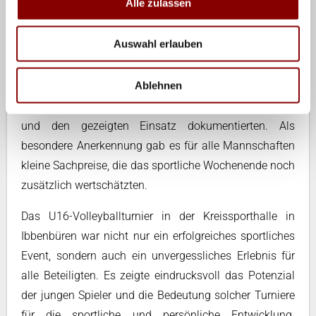
Alle zulassen
und professionelle Atmosphäre sorgte.
Auswahl erlauben
Die Siegerehrung am Sonntagnachmittag bildete den
gebührenden Abschluss des Turniers. Alle Teams
Ablehnen
wurden für ihre herausragende Leistung gewürdigt und
erhielten Pokale sowie Urkunden, die ihre Teilnahme
und den gezeigten Einsatz dokumentierten. Als
besondere Anerkennung gab es für alle Mannschaften
kleine Sachpreise, die das sportliche Wochenende noch
zusätzlich wertschätzten.
Das U16-Volleyballturnier in der Kreissporthalle in
Ibbenbüren war nicht nur ein erfolgreiches sportliches
Event, sondern auch ein unvergessliches Erlebnis für
alle Beteiligten. Es zeigte eindrucksvoll das Potenzial
der jungen Spieler und die Bedeutung solcher Turniere
für die sportliche und persönliche Entwicklung.