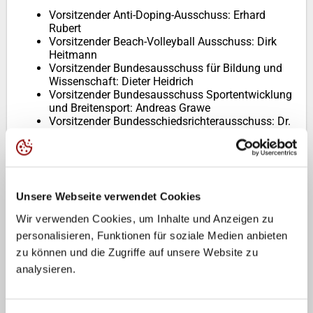
Vorsitzender Anti-Doping-Ausschuss: Erhard
Rubert
Vorsitzender Beach-Volleyball Ausschuss: Dirk
Heitmann
Vorsitzender Bundesausschuss für Bildung und
Wissenschaft: Dieter Heidrich
Vorsitzender Bundesausschuss Sportentwicklung
und Breitensport: Andreas Grawe
Vorsitzender Bundesschiedsrichterausschuss: Dr.
André Jungen
Vorsitzender Bundesspielausschuss: Gerald
Kessing
Vorsitzender Materialprüfungsausschuss:
Thomas Petigk
Unsere Webseite verwendet Cookies
Mitglieder Satzungskommission: Bernhard
Behler, Dr. Linus Tepe, Stefan Reichhart
Wir verwenden Cookies, um Inhalte und Anzeigen zu
Verbandsgericht: Dr. Bernd Kirchhof
personalisieren, Funktionen für soziale Medien anbieten
(Vorsitzender), Gerhard Freichel, Michael
zu können und die Zugriffe auf unsere Website zu
Bischofberger, Peter Werner, Wolfgang Söllner
(Beisitzer)
analysieren.
Spruchkammern: Björn Christian Stein, Malte
Burwitz (Vorsitzende), Niels Hoffmann, Dr. Timo
Huesmann, Fabian Neppeßen, Lena Glück