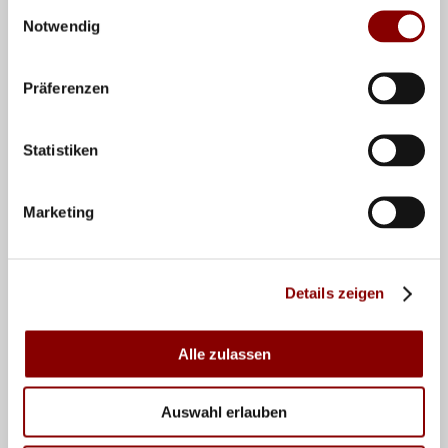
Einwilligungsauswahl
(Beisitzer*in)
Notwendig
Lizenzligaspruchkammer: Edgar Schmitt
(Vorsitzender), Dr. Christian Klöver, Dr. Christian
Stückrad (Ersatzvorsitzende)
Mitglieder Ehrenrat: Jörg Schwenk, Klaus
Präferenzen
Widegreen, Matthias Fell
Beauftragter Ethik- und Good Governance:
Richard Drechsel
Statistiken
Kassenprüfer: Gernot Buseck, Andreas Burkard;
Andre Guddack (Ersatzkassenprüfer)
Vertreter der Landesverbände im BVA: Markus
Marketing
Pfahlert, Andreas Simon
Vertreter der Landesverbände Stiftung Deutscher
Volleyball: Lars Thiemann
Details zeigen
Alle zulassen
Auf der MV wurden Richard Drechsel, Thomas Petigk und Dr. André
Jungen (von links) von Präsident Markus Dieckmann geehrt. (Fotos:
DVV)
Auswahl erlauben
Neben den Wahlen und diversen anderen Themen gab